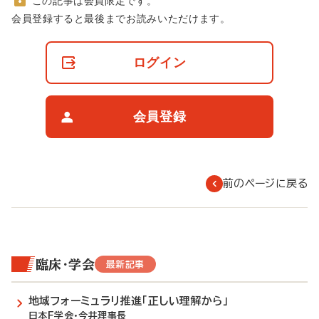
この記事は会員限定です。
非
会員登録すると最後までお読みいただけます。
会
員
の
ログイン
閲
覧
制
限
会員登録
に
つ
い
て
前のページに戻る
臨床・学会
最新記事
地域フォーミュラリ推進「正しい理解から」
日本F学会・今井理事長