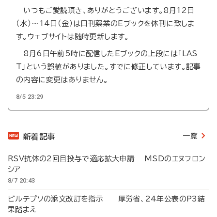
いつもご愛読頂き、ありがとうございます。8月12日
（水）～14日（金）は日刊薬業のEブックを休刊に致しま
す。ウェブサイトは随時更新します。
8月6日午前5時に配信したEブックの上段には「LAS
T」という誤植がありました。すでに修正しています。記事
の内容に変更はありません。
8/5 23:29
一覧
新着記事
RSV抗体の2回目投与で適応拡大申請 MSDのエヌフロン
シア
8/7 20:43
ビルテプソの添文改訂を指示 厚労省、24年公表のP3結
果踏まえ