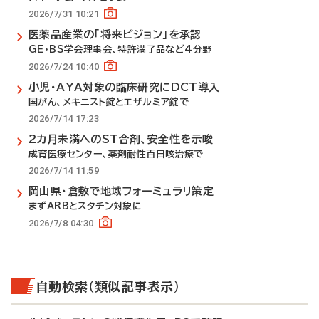
2026/7/31 10:21
医薬品産業の「将来ビジョン」を承認
GE・BS学会理事会、特許満了品など4分野
2026/7/24 10:40
小児・AYA対象の臨床研究にDCT導入
国がん、メキニスト錠とエザルミア錠で
2026/7/14 17:23
2カ月未満へのST合剤、安全性を示唆
成育医療センター、薬剤耐性百日咳治療で
2026/7/14 11:59
岡山県・倉敷で地域フォーミュラリ策定
まずARBとスタチン対象に
2026/7/8 04:30
自動検索（類似記事表示）