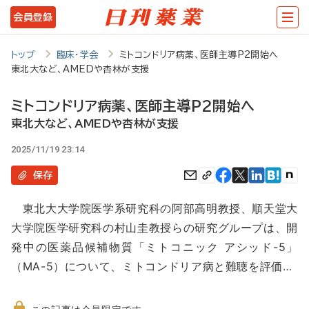
メ
会員登録
イ
ン
トップ
臨床・学会
ミトコンドリア病薬、医師主導P2開始へ
東北大など、AMEDや杏林が支援
コ
ン
ミトコンドリア病薬、医師主導P2開始へ
テ
東北大など、AMEDや杏林が支援
ン
2025/11/19 23:14
ツ
保存
に
東北大大学院医学系研究科の阿部高明教授、順天堂大
移
大学院医学研究科の村山圭教授らの研究グループは、開
動
発中の医薬品候補物質「ミトコニック アシッド-5」
（MA-5）について、ミトコンドリア病と難聴を評価…