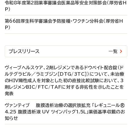
令和8年度第2回薬事審議会医薬品等安全対策部会（厚労省H
P）
第66回厚生科学審議会予防接種・ワクチン分科会（厚労省H
P）
プレスリリース
一覧
ヴィーブヘルスケア、2剤レジメンであるドウベイト配合錠（ド
ルテグラビル／ラミブジン［DTG/3TC］）について、未治療
のHIV陽性成人を対象とした初の直接比較試験において、3
剤レジメンBIC/FTC/TAFに対する非劣性を示したことを
発表
ヴァンティブ 腹膜透析治療の選択肢拡充 「レギュニール®
4.25 腹膜透析液 UV ツインバッグ1.5L」薬価基準収載のお
知らせ