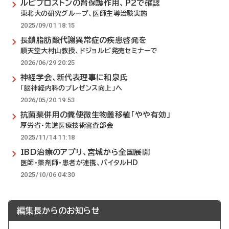
ルビプロストンの腎保護作用、P2で確認
東北大の研究グループ、医師主導治験実施
2025/09/01 18:15
長鎖脂肪酸代謝異常症の疾患啓発を
順天堂大村山教授、ドジョルビ発売セミナーで
2026/06/29 20:25
神経学会、新代表理事に和泉氏
「脳神経内科のプレゼンス向上」へ
2026/05/20 19:53
抗菌薬併用の糞便微生物叢移植「やや有効」
厚労省・先進医療技術審査部会
2025/11/14 11:18
IBD治療のアプリ、宮城から全国展開
医師・薬剤師・患者が連携、バイタルHD
2025/10/06 04:30
編集長からのお知らせ