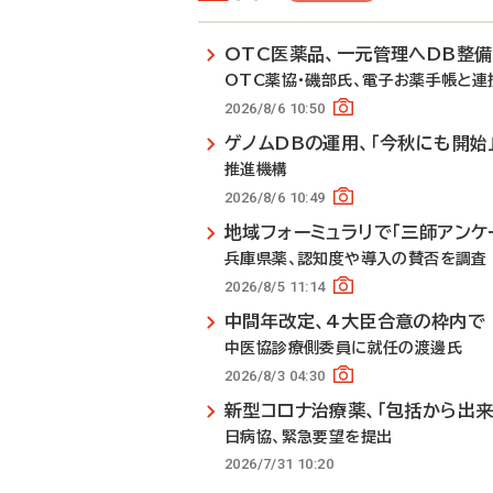
OTC医薬品、一元管理へDB整
OTC薬協・磯部氏、電子お薬手帳と連
2026/8/6 10:50
ゲノムDBの運用、「今秋にも開始
推進機構
2026/8/6 10:49
地域フォーミュラリで「三師アンケ
兵庫県薬、認知度や導入の賛否を調査
2026/8/5 11:14
中間年改定、4大臣合意の枠内で
中医協診療側委員に就任の渡邊氏
2026/8/3 04:30
新型コロナ治療薬、「包括から出来
日病協、緊急要望を提出
2026/7/31 10:20