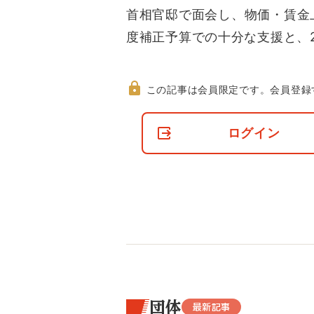
首相官邸で面会し、物価・賃金
度補正予算での十分な支援と、
この記事は会員限定です。
会員登録
非
会
ログイン
員
の
閲
覧
制
限
に
つ
い
て
団体
最新記事