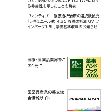
いて、3剤レジメンBIC/FTC/TAFに対す
る非劣性を示したことを発表
ヴァンティブ 腹膜透析治療の選択肢拡充
「レギュニール® 4.25 腹膜透析液 UV ツ
インバッグ1.5L」薬価基準収載のお知らせ
P
R
医療・医薬品業界をこ
の1冊に
医薬品産業の英文総
合情報サイト