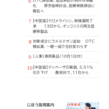
OTC類似薬、追加負担の例外を明確
化 厚労省検討会、医療保険部会に
報告へ
【中医協】テロメライシン、保険適用了
承 13日から、オンコリスの再生医
療等製品
対象成分にラメルテオン追加 OTC
類似薬、一増一減で合計変わらず
〔人事〕東邦薬品（10月1日付）
【中医協】テッペーザの薬価、5.51％
引き下げ 費用対で、11月から
寄
稿
じほう採用案内