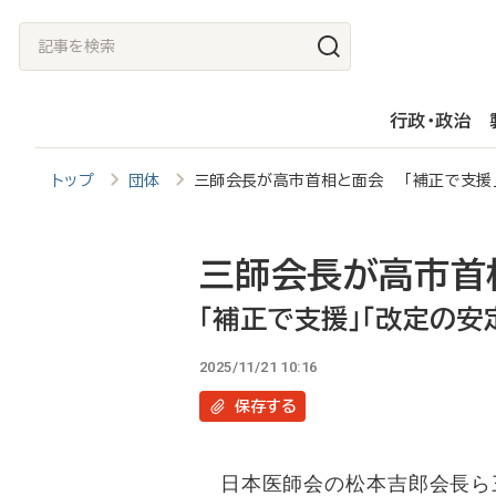
メ
記
イ
事
ン
を
行政・政治
コ
検
ン
索
トップ
団体
三師会長が高市首相と面会 「補正で支援」
テ
ン
ツ
三師会長が高市首
に
「補正で支援」「改定の安
移
2025/11/21 10:16
動
保存
する
日本医師会の松本吉郎会長ら三