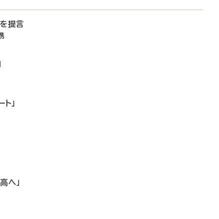
備を提言
携
」
ート」
高へ」