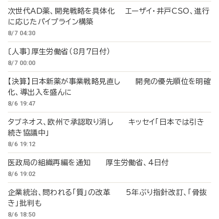
次世代AD薬、開発戦略を具体化 エーザイ・井戸CSO、進行
に応じたパイプライン構築
8/7 04:30
〔人事〕厚生労働省（8月7日付）
8/7 00:00
【決算】日本新薬が事業戦略見直し 開発の優先順位を明確
化、導出入を盛んに
8/6 19:47
タブネオス、欧州で承認取り消し キッセイ「日本では引き
続き協議中」
8/6 19:12
医政局の組織再編を通知 厚生労働省、4日付
8/6 19:02
企業統治、問われる「質」の改革 5年ぶり指針改訂、「骨抜
き」批判も
8/6 18:50