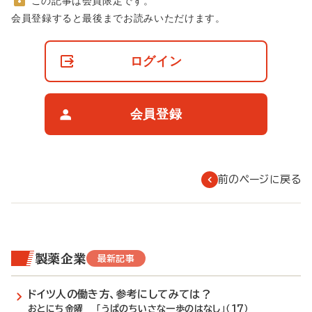
この記事は会員限定です。
非
会員登録すると最後までお読みいただけます。
会
員
の
ログイン
閲
覧
制
限
会員登録
に
つ
い
て
前のページに戻る
製薬企業
最新記事
ドイツ人の働き方、参考にしてみては？
おとにち金曜 「うぱのちいさな一歩のはなし」（17）