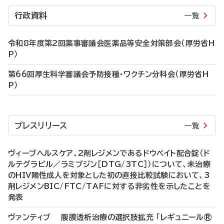
行政資料
一覧
令和8年度第2回薬事審議会医薬品等安全対策部会（厚労省H
P）
第66回厚生科学審議会予防接種・ワクチン分科会（厚労省H
P）
プレスリリース
一覧
ヴィーブヘルスケア、2剤レジメンであるドウベイト配合錠（ド
ルテグラビル／ラミブジン［DTG/3TC］）について、未治療
のHIV陽性成人を対象とした初の直接比較試験において、3
剤レジメンBIC/FTC/TAFに対する非劣性を示したことを
発表
ヴァンティブ 腹膜透析治療の選択肢拡充 「レギュニール®