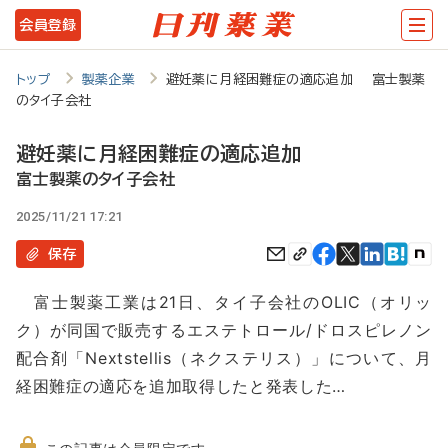
メ
会員登録
イ
ン
トップ
製薬企業
避妊薬に月経困難症の適応追加 富士製薬
のタイ子会社
コ
ン
避妊薬に月経困難症の適応追加
テ
富士製薬のタイ子会社
ン
2025/11/21 17:21
ツ
保存
に
富士製薬工業は21日、タイ子会社のOLIC（オリッ
移
ク）が同国で販売するエステトロール/ドロスピレノン
動
配合剤「Nextstellis（ネクステリス）」について、月
経困難症の適応を追加取得したと発表した…