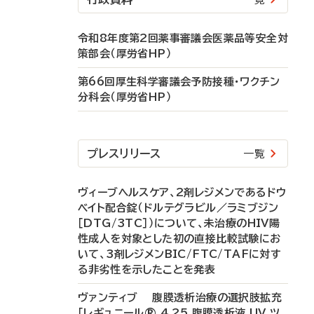
令和8年度第2回薬事審議会医薬品等安全対
策部会（厚労省HP）
第66回厚生科学審議会予防接種・ワクチン
分科会（厚労省HP）
プレスリリース
一覧
ヴィーブヘルスケア、2剤レジメンであるドウ
ベイト配合錠（ドルテグラビル／ラミブジン
［DTG/3TC］）について、未治療のHIV陽
性成人を対象とした初の直接比較試験にお
いて、3剤レジメンBIC/FTC/TAFに対す
る非劣性を示したことを発表
ヴァンティブ 腹膜透析治療の選択肢拡充
「レギュニール® 4.25 腹膜透析液 UV ツ