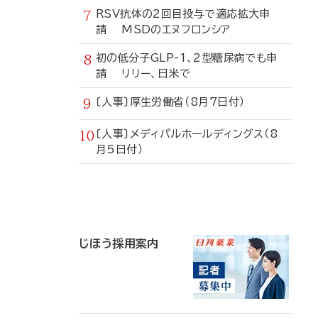
RSV抗体の2回目投与で適応拡大申
請 MSDのエヌフロンシア
初の低分子GLP-1、2型糖尿病でも申
請 リリー、日米で
〔人事〕厚生労働省（8月7日付）
〔人事〕メディパルホールディングス（8
月5日付）
寄
稿
じほう採用案内