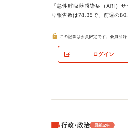
「急性呼吸器感染症（ARI）
り報告数は78.35で、前週の80.
この記事は会員限定です。
会員登録
非
会
ログイン
員
の
閲
覧
制
限
に
つ
い
て
行政・政治
最新記事