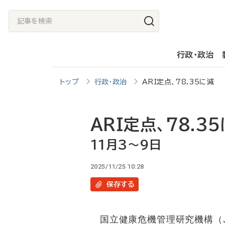
メ
記
イ
事
ン
を
行政・政治
コ
検
ン
索
トップ
行政・政治
ARI定点、78.35に減
テ
ン
ツ
ARI定点、78.3
に
11月3～9日
移
2025/11/25 10:28
動
保存
する
国立健康危機管理研究機構（JIH