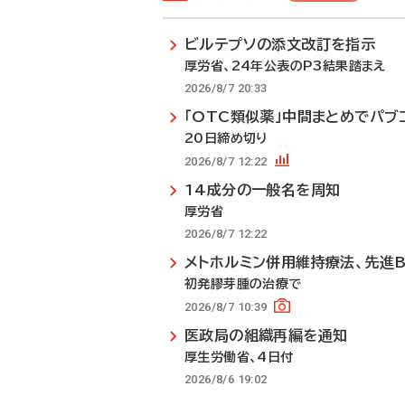
ビルテプソの添文改訂を指示
厚労省、24年公表のP3結果踏まえ
2026/8/7 20:33
「OTC類似薬」中間まとめでパブ
20日締め切り
2026/8/7 12:22
14成分の一般名を周知
厚労省
2026/8/7 12:22
メトホルミン併用維持療法、先進
初発膠芽腫の治療で
2026/8/7 10:39
医政局の組織再編を通知
厚生労働省、4日付
2026/8/6 19:02