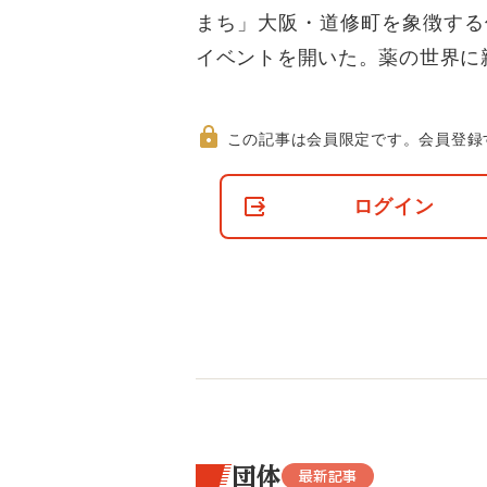
まち」大阪・道修町を象徴する
イベントを開いた。薬の世界に
この記事は会員限定です。
会員登録
非
会
ログイン
員
の
閲
覧
制
限
に
つ
い
て
団体
最新記事