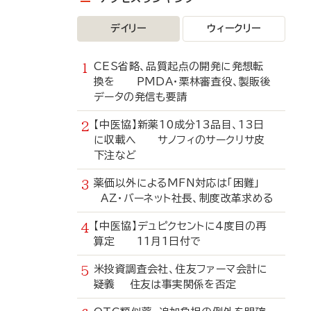
デイリー
ウィークリー
CES省略、品質起点の開発に発想転
換を PMDA・栗林審査役、製販後
データの発信も要請
【中医協】新薬10成分13品目、13日
に収載へ サノフィのサークリサ皮
下注など
薬価以外によるMFN対応は「困難」
AZ・バーネット社長、制度改革求める
【中医協】デュピクセントに4度目の再
算定 11月1日付で
米投資調査会社、住友ファーマ会計に
疑義 住友は事実関係を否定