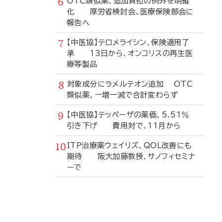
OTC類似薬、追加負担の例外を明確
化 厚労省検討会、医療保険部会に
報告へ
【中医協】テロメライシン、保険適用了
承 13日から、オンコリスの再生医
療等製品
対象成分にラメルテオン追加 OTC
類似薬、一増一減で合計変わらず
【中医協】テッペーザの薬価、5.51％
引き下げ 費用対で、11月から
ITP治療薬ウェイリズ、QOL改善にも
期待 阪大加藤教授、サノフィセミナ
ーで
寄
稿