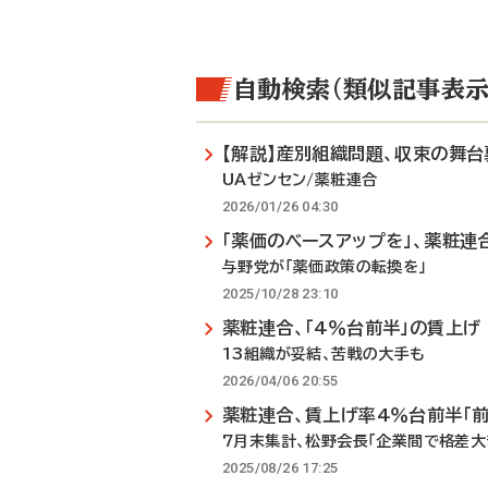
自動検索（類似記事表示
【解説】産別組織問題、収束の舞台
UAゼンセン/薬粧連合
2026/01/26 04:30
「薬価のベースアップを」、薬粧連
与野党が「薬価政策の転換を」
2025/10/28 23:10
薬粧連合、「4％台前半」の賃上げ
13組織が妥結、苦戦の大手も
2026/04/06 20:55
薬粧連合、賃上げ率4％台前半「前
7月末集計、松野会長「企業間で格差大
2025/08/26 17:25