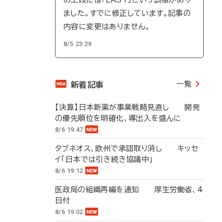
ました。すでに修正しています。記事の
内容に変更はありません。
8/5 23:29
一覧
新着記事
【決算】日本新薬が事業戦略見直し 開発
の優先順位を明確化、導出入を盛んに
8/6 19:47
タブネオス、欧州で承認取り消し キッセ
イ「日本では引き続き協議中」
8/6 19:12
医政局の組織再編を通知 厚生労働省、4
日付
8/6 19:02