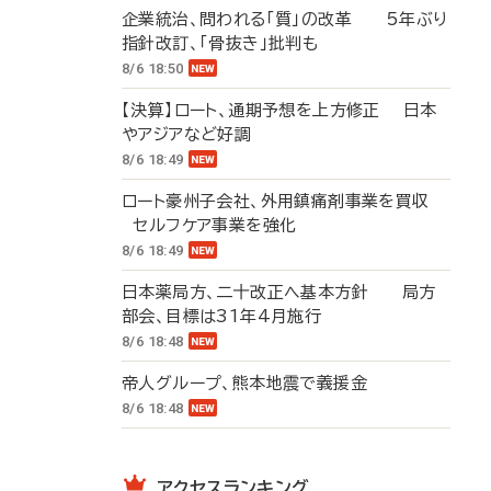
企業統治、問われる「質」の改革 5年ぶり
指針改訂、「骨抜き」批判も
8/6 18:50
【決算】ロート、通期予想を上方修正 日本
やアジアなど好調
8/6 18:49
ロート豪州子会社、外用鎮痛剤事業を買収
セルフケア事業を強化
8/6 18:49
日本薬局方、二十改正へ基本方針 局方
部会、目標は31年4月施行
8/6 18:48
帝人グループ、熊本地震で義援金
8/6 18:48
アクセスランキング