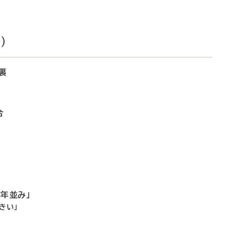
）
裏
合
年並み」
きい」