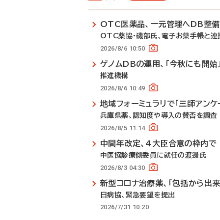
OTC医薬品、一元管理へDB整
OTC薬協・磯部氏、電子お薬手帳と連
2026/8/6 10:50
ゲノムDBの運用、「今秋にも開始
推進機構
2026/8/6 10:49
地域フォーミュラリで「三師アンケ
兵庫県薬、認知度や導入の賛否を調査
2026/8/5 11:14
中間年改定、4大臣合意の枠内で
中医協診療側委員に就任の渡邊氏
2026/8/3 04:30
新型コロナ治療薬、「包括から出来
日病協、緊急要望を提出
2026/7/31 10:20