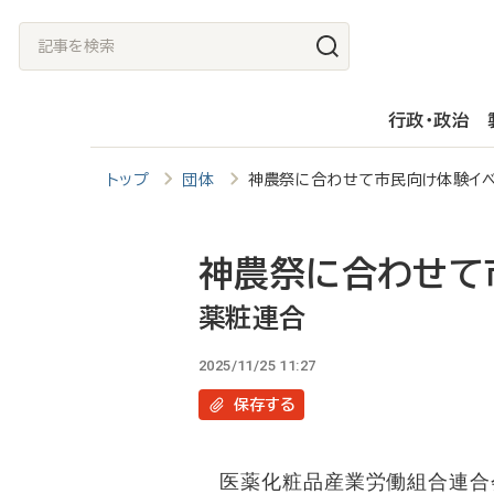
メ
記
イ
事
ン
を
行政・政治
コ
検
ン
索
トップ
団体
神農祭に合わせて市民向け体験イ
テ
ン
ツ
神農祭に合わせて
に
薬粧連合
移
2025/11/25 11:27
動
保存
する
医薬化粧品産業労働組合連合会