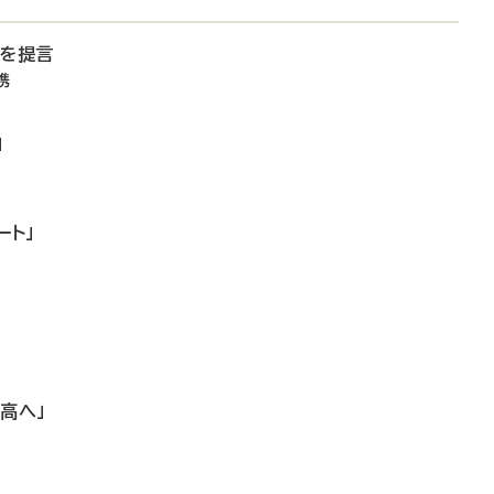
備を提言
携
」
ート」
高へ」