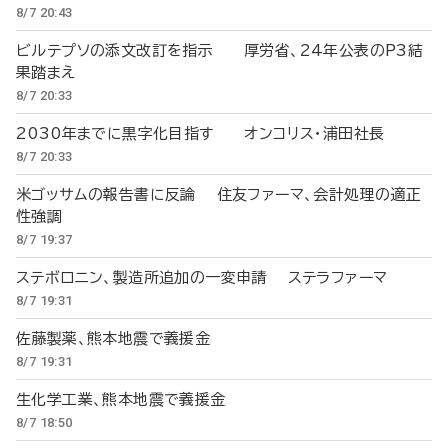
8/7 20:43
ビルテプソの添文改訂を指示 厚労省、24年公表のP3結
果踏まえ
8/7 20:33
2030年までに黒字化目指す オンコリス・浦田社長
8/7 20:33
米ゴッサムの報告書に反論 住友ファーマ、会計処理の適正
性強調
8/7 19:37
ステボロニン、製造所追加の一変申請 ステラファーマ
8/7 19:31
佐藤製薬、熊本地震で義援金
8/7 19:31
生化学工業、熊本地震で義援金
8/7 18:50