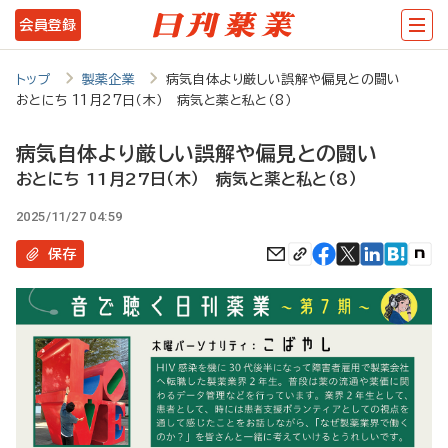
メ
会員登録
イ
ン
トップ
製薬企業
病気自体より厳しい誤解や偏見との闘い
おとにち 11月27日（木） 病気と薬と私と（8）
コ
ン
病気自体より厳しい誤解や偏見との闘い
テ
おとにち 11月27日（木） 病気と薬と私と（8）
ン
2025/11/27 04:59
ツ
保存
に
移
動