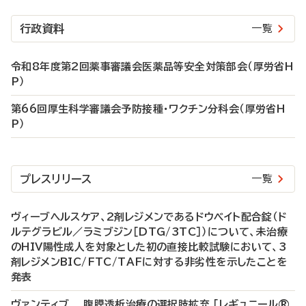
行政資料
一覧
令和8年度第2回薬事審議会医薬品等安全対策部会（厚労省H
P）
第66回厚生科学審議会予防接種・ワクチン分科会（厚労省H
P）
プレスリリース
一覧
ヴィーブヘルスケア、2剤レジメンであるドウベイト配合錠（ド
ルテグラビル／ラミブジン［DTG/3TC］）について、未治療
のHIV陽性成人を対象とした初の直接比較試験において、3
剤レジメンBIC/FTC/TAFに対する非劣性を示したことを
発表
ヴァンティブ 腹膜透析治療の選択肢拡充 「レギュニール®