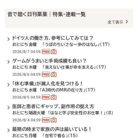
音で聴く日刊薬業 | 特集・連載一覧
全て表示
ドイツ人の働き方、参考にしてみては？
おとにち金曜 「うぱのちいさな一歩のはなし」（17）
2026/8/7 04:59
ゲームがうまいと手術成績も良い？
おとにち木曜 「見えない仕事が命を支える」（17）
2026/8/6 04:59
「休む準備」が属人化を見つける！
おとにち水曜 「AI時代のMRの在り方」（17）
2026/8/5 04:59
医師と患者にギャップ、副作用の捉え方
おとにち隔週火曜 「はなと学ぶ安全性のお仕事！」（8）
2026/8/4 04:59
最期の時まで家族の声は届いている！
おとにち月曜 「在宅で看る」（15）