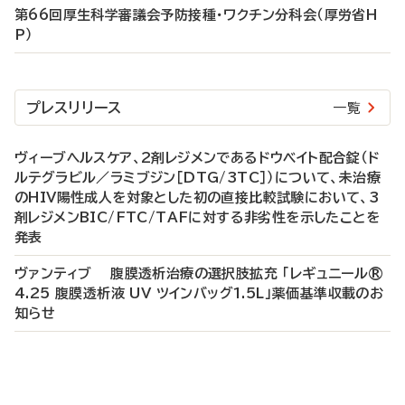
第66回厚生科学審議会予防接種・ワクチン分科会（厚労省H
P）
プレスリリース
一覧
ヴィーブヘルスケア、2剤レジメンであるドウベイト配合錠（ド
ルテグラビル／ラミブジン［DTG/3TC］）について、未治療
のHIV陽性成人を対象とした初の直接比較試験において、3
剤レジメンBIC/FTC/TAFに対する非劣性を示したことを
発表
ヴァンティブ 腹膜透析治療の選択肢拡充 「レギュニール®
4.25 腹膜透析液 UV ツインバッグ1.5L」薬価基準収載のお
知らせ
P