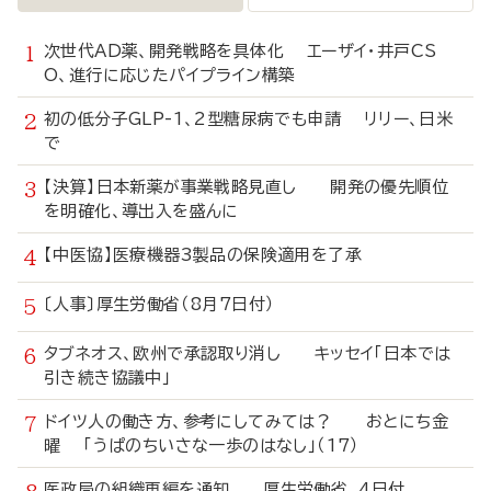
次世代AD薬、開発戦略を具体化 エーザイ・井戸CS
O、進行に応じたパイプライン構築
初の低分子GLP-1、2型糖尿病でも申請 リリー、日米
で
【決算】日本新薬が事業戦略見直し 開発の優先順位
を明確化、導出入を盛んに
【中医協】医療機器3製品の保険適用を了承
〔人事〕厚生労働省（8月7日付）
タブネオス、欧州で承認取り消し キッセイ「日本では
引き続き協議中」
ドイツ人の働き方、参考にしてみては？ おとにち金
曜 「うぱのちいさな一歩のはなし」（17）
医政局の組織再編を通知 厚生労働省、4日付