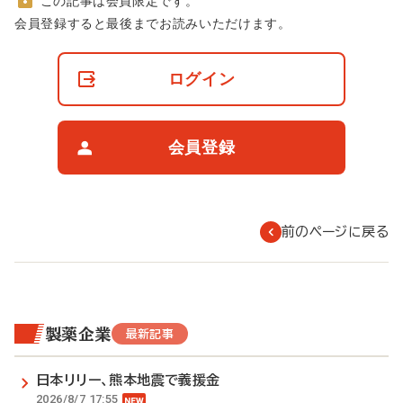
この記事は会員限定です。
非
会員登録すると最後までお読みいただけます。
会
員
の
ログイン
閲
覧
制
限
会員登録
に
つ
い
て
前のページに戻る
製薬企業
最新記事
日本リリー、熊本地震で義援金
2026/8/7 17:55