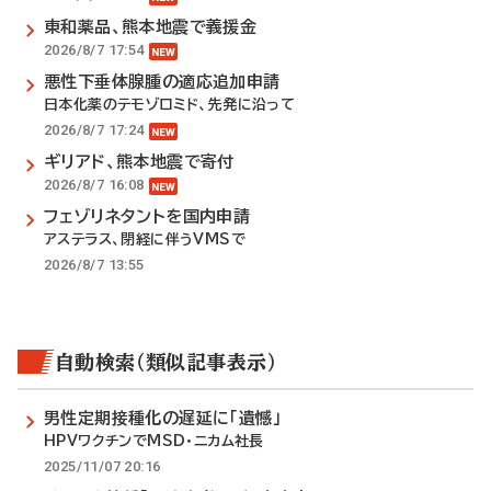
東和薬品、熊本地震で義援金
2026/8/7 17:54
悪性下垂体腺腫の適応追加申請
日本化薬のテモゾロミド、先発に沿って
2026/8/7 17:24
ギリアド、熊本地震で寄付
2026/8/7 16:08
フェゾリネタントを国内申請
アステラス、閉経に伴うVMSで
2026/8/7 13:55
自動検索（類似記事表示）
男性定期接種化の遅延に「遺憾」
HPVワクチンでMSD・ニカム社長
2025/11/07 20:16