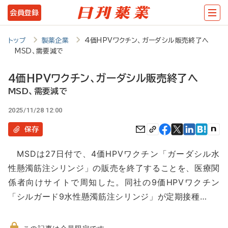
メ
会員登録
イ
ン
トップ
製薬企業
4価HPVワクチン、ガーダシル販売終了へ
MSD、需要減で
コ
ン
4価HPVワクチン、ガーダシル販売終了へ
テ
MSD、需要減で
ン
2025/11/28 12:00
ツ
保存
に
MSDは27日付で、4価HPVワクチン「ガーダシル水
移
性懸濁筋注シリンジ」の販売を終了することを、医療関
動
係者向けサイトで周知した。同社の9価HPVワクチン
「シルガード9水性懸濁筋注シリンジ」が定期接種…