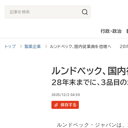
メ
記
イ
事
ン
を
行政・政治
コ
検
ン
索
トップ
製薬企業
ルンドベック、国内従業員を倍増へ 28
テ
ン
ツ
ルンドベック、国
に
28年末までに、3品目
移
2025/12/2 04:30
動
保存
する
ルンドベック・ジャパンは、2