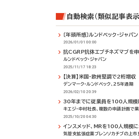
自動検索（類似記事表示
〔年頭所感〕ルンドベック・ジャパ
2026/01/01 00:00
抗CGRP抗体エプチネズマブを
ルンドベック・ジャパン
2025/11/17 18:23
【決算】米国・欧州堅調で2桁増収
デンマーク・ルンドベック、25年通期
2026/02/10 20:39
30年までに従業員を100人規模
キエジ・中村社長、複数の申請計画で
2025/10/20 04:30
インスメッド、MRを100人規模
気管支拡張症薬ブレンソカチブの上市