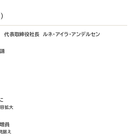
）
ン 代表取締役社長 ルネ・アイラ・アンデルセン
申請
に
業容拡大
に増員
見据え