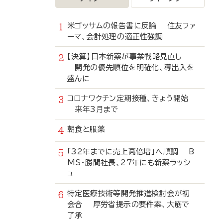
米ゴッサムの報告書に反論 住友ファ
ーマ、会計処理の適正性強調
【決算】日本新薬が事業戦略見直し
開発の優先順位を明確化、導出入を
盛んに
コロナワクチン定期接種、きょう開始
来年3月まで
朝食と服薬
「32年までに売上高倍増」へ順調 B
MS・勝間社長、27年にも新薬ラッシ
ュ
特定医療技術等開発推進検討会が初
会合 厚労省提示の要件案、大筋で
了承