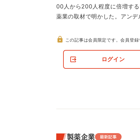
00人から200人程度に倍増
薬業の取材で明かした。アンデ
この記事は会員限定です。
会員登録
非
会
ログイン
員
の
閲
覧
制
限
に
つ
い
て
製薬企業
最新記事