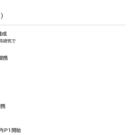
）
達成
同研究で
提携
提携
内P1開始