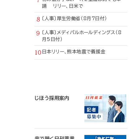
請 リリー、日米で
〔人事〕厚生労働省（8月7日付）
〔人事〕メディパルホールディングス（8
月5日付）
日本リリー、熊本地震で義援金
寄
稿
じほう採用案内
音で聴く日刊薬業