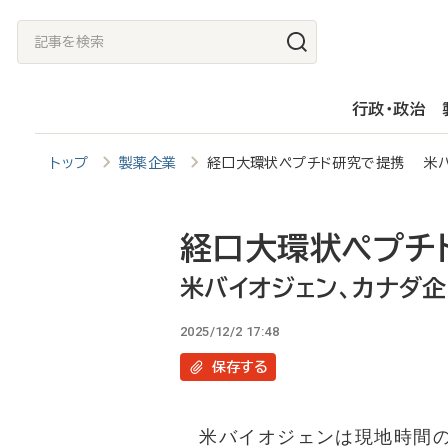
メ
記
イ
事
ン
を
行政・政治
コ
検
ン
索
トップ
製薬企業
経口大環状ペプチド研究で提携 米バ
テ
ン
ツ
経口大環状ペプチ
に
米バイオジェン、カナダ
移
2025/12/2 17:48
動
保存
する
米バイオジェンは現地時間の1