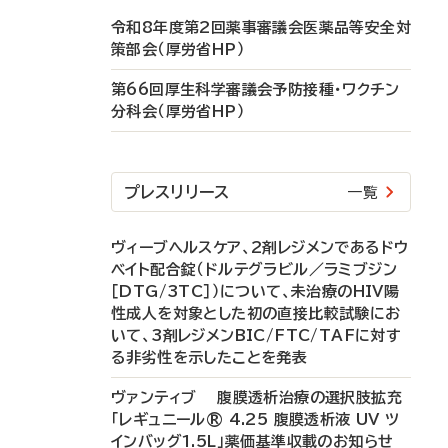
令和8年度第2回薬事審議会医薬品等安全対
策部会（厚労省HP）
第66回厚生科学審議会予防接種・ワクチン
分科会（厚労省HP）
プレスリリース
一覧
ヴィーブヘルスケア、2剤レジメンであるドウ
ベイト配合錠（ドルテグラビル／ラミブジン
［DTG/3TC］）について、未治療のHIV陽
性成人を対象とした初の直接比較試験にお
いて、3剤レジメンBIC/FTC/TAFに対す
る非劣性を示したことを発表
ヴァンティブ 腹膜透析治療の選択肢拡充
「レギュニール® 4.25 腹膜透析液 UV ツ
インバッグ1.5L」薬価基準収載のお知らせ