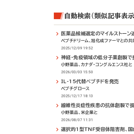
自動検索（類似記事表示
医薬品候補選定のマイルストーン
ペプチドリーム、旭化成ファーマとの共
2025/12/09 19:52
神経・免疫領域の低分子薬創製で
小野薬品、カナダ・コングルエンス社と
2026/03/03 15:50
IL-15代替ペプチドを発売
ペプチグロース
2025/12/17 18:13
線維性炎症性疾患の抗体創製で
小野薬品、米企業と
2026/08/07 11:31
選択的1型TNF受容体阻害剤、国