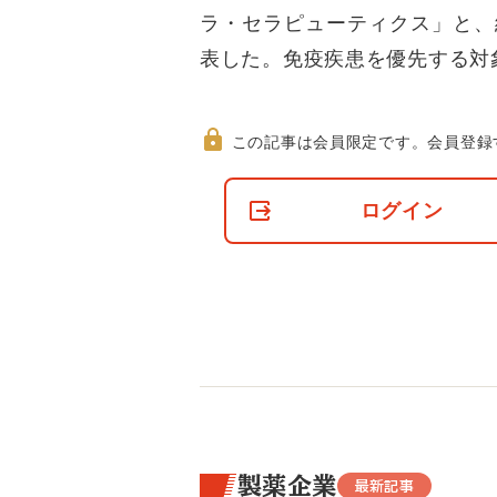
ラ・セラピューティクス」と、
表した。免疫疾患を優先する対
この記事は会員限定です。
会員登録
非
会
ログイン
員
の
閲
覧
制
限
に
つ
い
て
製薬企業
最新記事