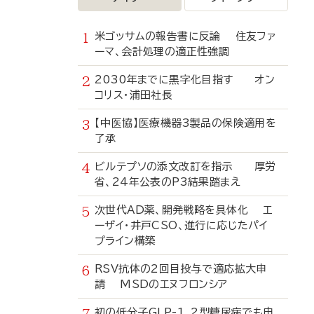
米ゴッサムの報告書に反論 住友ファ
ーマ、会計処理の適正性強調
2030年までに黒字化目指す オン
コリス・浦田社長
【中医協】医療機器3製品の保険適用を
了承
ビルテプソの添文改訂を指示 厚労
省、24年公表のP3結果踏まえ
次世代AD薬、開発戦略を具体化 エ
ーザイ・井戸CSO、進行に応じたパイ
プライン構築
RSV抗体の2回目投与で適応拡大申
請 MSDのエヌフロンシア
初の低分子GLP-1、2型糖尿病でも申