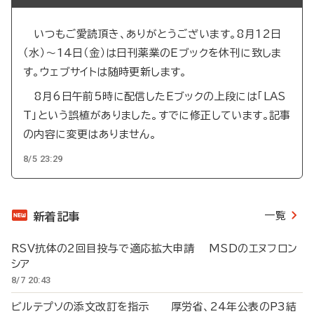
いつもご愛読頂き、ありがとうございます。8月12日
（水）～14日（金）は日刊薬業のEブックを休刊に致しま
す。ウェブサイトは随時更新します。
8月6日午前5時に配信したEブックの上段には「LAS
T」という誤植がありました。すでに修正しています。記事
の内容に変更はありません。
8/5 23:29
一覧
新着記事
RSV抗体の2回目投与で適応拡大申請 MSDのエヌフロン
シア
8/7 20:43
ビルテプソの添文改訂を指示 厚労省、24年公表のP3結