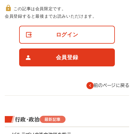
この記事は会員限定です。
非
会員登録すると最後までお読みいただけます。
会
員
の
ログイン
閲
覧
制
限
会員登録
に
つ
い
て
前のページに戻る
行政・政治
最新記事