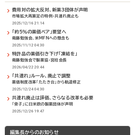
費用対の拡大反対、新薬3団体が声明
市場拡大再算定の特例・共連れ廃止も
2025/12/16 21:14
「約5％の薬価ベア」要望へ
衛藤勉強会、米MFNへの懸念も
2025/11/12 04:30
特許品の薬価引き下げ「凍結を」
衛藤勉強会で製薬協・宮柱会長
2026/04/22 20:44
「共連れ」ルール、廃止で調整
薬価制度改革「たたき台」から軌道修正
2025/12/24 04:30
共連れ廃止は評価、さらなる改革も必要
「骨子」に日米欧の製薬団体が声明
2025/12/26 19:47
編集長からのお知らせ