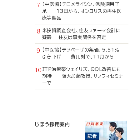
【中医協】テロメライシン、保険適用了
承 13日から、オンコリスの再生医
療等製品
米投資調査会社、住友ファーマ会計に
疑義 住友は事実関係を否定
【中医協】テッペーザの薬価、5.51％
引き下げ 費用対で、11月から
ITP治療薬ウェイリズ、QOL改善にも
期待 阪大加藤教授、サノフィセミナ
ーで
寄
稿
じほう採用案内