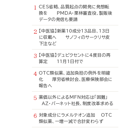
CES省略、品質起点の開発に発想転
換を PMDA・栗林審査役、製販後
データの発信も要請
【中医協】新薬10成分13品目、13日
に収載へ サノフィのサークリサ皮
下注など
【中医協】デュピクセントに4度目の再
算定 11月1日付で
OTC類似薬、追加負担の例外を明確
化 厚労省検討会、医療保険部会に
報告へ
薬価以外によるMFN対応は「困難」
AZ・バーネット社長、制度改革求める
対象成分にラメルテオン追加 OTC
類似薬、一増一減で合計変わらず