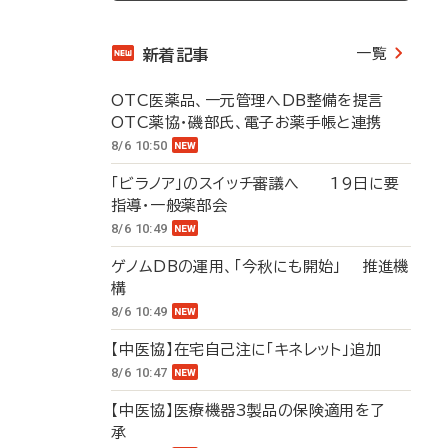
一覧
新着記事
OTC医薬品、一元管理へDB整備を提言
OTC薬協・磯部氏、電子お薬手帳と連携
8/6 10:50
「ビラノア」のスイッチ審議へ 19日に要
指導・一般薬部会
8/6 10:49
ゲノムDBの運用、「今秋にも開始」 推進機
構
8/6 10:49
【中医協】在宅自己注に「キネレット」追加
8/6 10:47
【中医協】医療機器3製品の保険適用を了
承