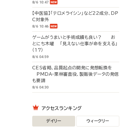
8/6 10:47
【中医協】「テロメライシン」など22成分、DP
C対象外
8/6 10:46
ゲームがうまいと手術成績も良い？ お
とにち木曜 「見えない仕事が命を支える」
（17）
8/6 04:59
CES省略、品質起点の開発に発想転換を
PMDA・栗林審査役、製販後データの発信
も要請
8/6 04:30
アクセスランキング
デイリー
ウィークリー