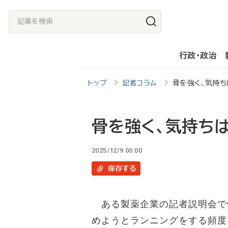
メ
記
イ
事
ン
を
行政・政治
コ
検
ン
索
トップ
記者コラム
骨を強く、気持ち
テ
ン
ツ
骨を強く、気持ち
に
2025/12/9 00:00
移
保存
する
動
ある製薬企業の記者説明会で
めようとランニングをする頻度