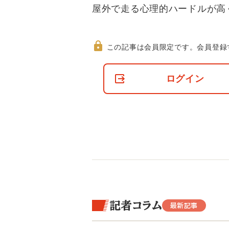
屋外で走る心理的ハードルが高
この記事は会員限定です。
会員登録
非
会
ログイン
員
の
閲
覧
制
限
に
つ
い
て
記者コラム
最新記事