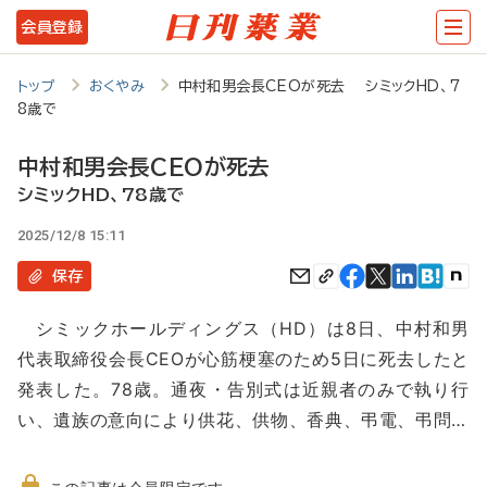
メ
会員登録
イ
ン
トップ
おくやみ
中村和男会長CEOが死去 シミックHD、7
8歳で
コ
ン
中村和男会長CEOが死去
テ
シミックHD、78歳で
ン
2025/12/8 15:11
ツ
保存
に
シミックホールディングス（HD）は8日、中村和男
移
代表取締役会長CEOが心筋梗塞のため5日に死去したと
動
発表した。78歳。通夜・告別式は近親者のみで執り行
い、遺族の意向により供花、供物、香典、弔電、弔問…