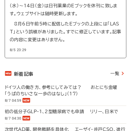
（水）～14日（金）は日刊薬業のEブックを休刊に致しま
す。ウェブサイトは随時更新します。
8月6日午前5時に配信したEブックの上段には「LAS
T」という誤植がありました。すでに修正しています。記事
の内容に変更はありません。
8/5 23:29
一覧
新着記事
ドイツ人の働き方、参考にしてみては？ おとにち金曜
「うぱのちいさな一歩のはなし」（17）
8/7 04:59
初の低分子GLP-1、2型糖尿病でも申請 リリー、日米で
8/7 04:30
次世代AD薬、開発戦略を具体化 エーザイ・井戸CSO、進行