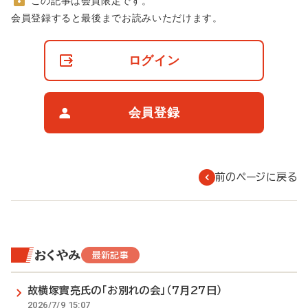
この記事は会員限定です。
非
会員登録すると最後までお読みいただけます。
会
員
の
ログイン
閲
覧
制
限
会員登録
に
つ
い
て
前のページに戻る
おくやみ
最新記事
故横塚實亮氏の「お別れの会」（7月27日）
2026/7/9 15:07