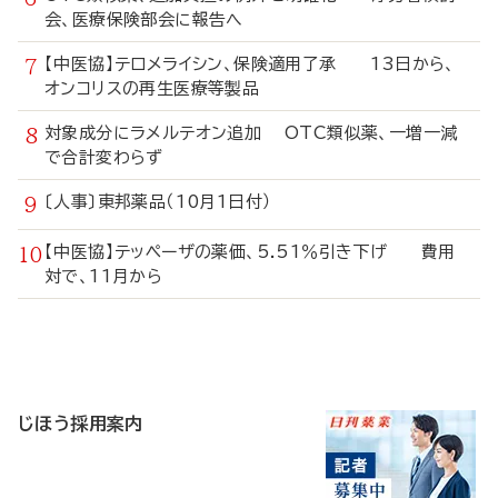
会、医療保険部会に報告へ
【中医協】テロメライシン、保険適用了承 13日から、
オンコリスの再生医療等製品
対象成分にラメルテオン追加 OTC類似薬、一増一減
で合計変わらず
〔人事〕東邦薬品（10月1日付）
【中医協】テッペーザの薬価、5.51％引き下げ 費用
対で、11月から
寄
稿
じほう採用案内