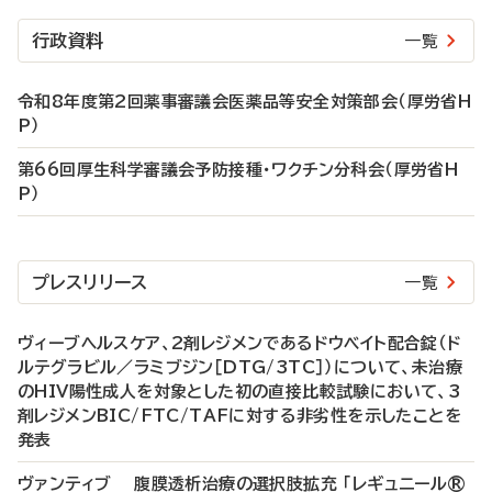
行政資料
一覧
令和8年度第2回薬事審議会医薬品等安全対策部会（厚労省H
P）
第66回厚生科学審議会予防接種・ワクチン分科会（厚労省H
P）
プレスリリース
一覧
ヴィーブヘルスケア、2剤レジメンであるドウベイト配合錠（ド
ルテグラビル／ラミブジン［DTG/3TC］）について、未治療
のHIV陽性成人を対象とした初の直接比較試験において、3
剤レジメンBIC/FTC/TAFに対する非劣性を示したことを
発表
ヴァンティブ 腹膜透析治療の選択肢拡充 「レギュニール®