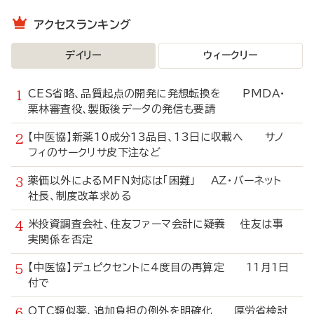
アクセスランキング
デイリー
ウィークリー
CES省略、品質起点の開発に発想転換を PMDA・
栗林審査役、製販後データの発信も要請
【中医協】新薬10成分13品目、13日に収載へ サノ
フィのサークリサ皮下注など
薬価以外によるMFN対応は「困難」 AZ・バーネット
社長、制度改革求める
米投資調査会社、住友ファーマ会計に疑義 住友は事
実関係を否定
【中医協】デュピクセントに4度目の再算定 11月1日
付で
OTC類似薬、追加負担の例外を明確化 厚労省検討