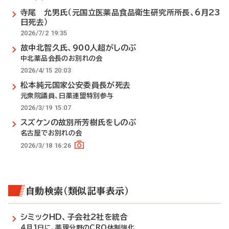
寺尾 允男氏（元国立医薬品食品衛生研究所所長、6月23
日死去）
2026/7/2 19:35
故中北智久氏、900人超がしのぶ
中北薬品会長のお別れの会
2026/4/15 20:03
松本純元国家公安委員長が死去
元衆院議員、日薬連盟特別参与
2026/3/19 15:07
スズケンの故別所芳樹氏をしのぶ
名古屋でお別れの会
2026/3/18 16:26
自動検索（類似記事表示）
シミックHD、子会社2社を統合
4月1日に、薬理分野のCRO体制強化