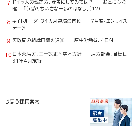
ドイツ人の働き方、参考にしてみては？ おとにち金
曜 「うぱのちいさな一歩のはなし」（17）
キイトルーダ、34カ月連続の首位 7月度・エンサイス
データ
医政局の組織再編を通知 厚生労働省、4日付
日本薬局方、二十改正へ基本方針 局方部会、目標は
31年4月施行
寄
稿
じほう採用案内