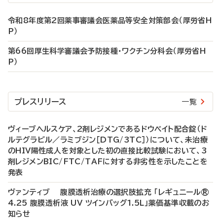
令和8年度第2回薬事審議会医薬品等安全対策部会（厚労省H
P）
第66回厚生科学審議会予防接種・ワクチン分科会（厚労省H
P）
プレスリリース
一覧
ヴィーブヘルスケア、2剤レジメンであるドウベイト配合錠（ド
ルテグラビル／ラミブジン［DTG/3TC］）について、未治療
のHIV陽性成人を対象とした初の直接比較試験において、3
剤レジメンBIC/FTC/TAFに対する非劣性を示したことを
発表
ヴァンティブ 腹膜透析治療の選択肢拡充 「レギュニール®
4.25 腹膜透析液 UV ツインバッグ1.5L」薬価基準収載のお
知らせ