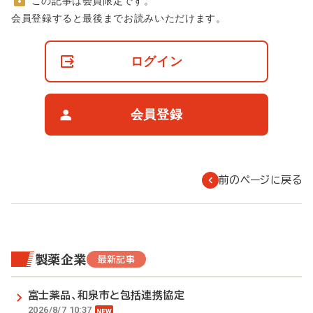
この記事は会員限定です。
非
会員登録すると最後までお読みいただけます。
会
員
の
ログイン
閲
覧
制
限
会員登録
に
つ
い
て
前のページに戻る
製薬企業
最新記事
富士薬品、和泉市と包括連携協定
2026/8/7 10:37