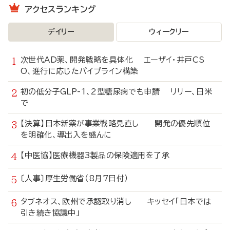
アクセスランキング
デイリー
ウィークリー
次世代AD薬、開発戦略を具体化 エーザイ・井戸CS
O、進行に応じたパイプライン構築
初の低分子GLP-1、2型糖尿病でも申請 リリー、日米
で
【決算】日本新薬が事業戦略見直し 開発の優先順位
を明確化、導出入を盛んに
【中医協】医療機器3製品の保険適用を了承
〔人事〕厚生労働省（8月7日付）
タブネオス、欧州で承認取り消し キッセイ「日本では
引き続き協議中」