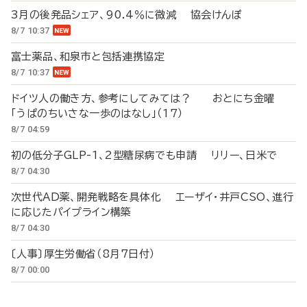
3月の後発品シェア、90.4％に微減 協会けんぽ
8/7 10:37
富士薬品、和泉市と包括連携協定
8/7 10:37
ドイツ人の働き方、参考にしてみては？ おとにち金曜
「うぱのちいさな一歩のはなし」（17）
8/7 04:59
初の低分子GLP-1、2型糖尿病でも申請 リリー、日米で
8/7 04:30
次世代AD薬、開発戦略を具体化 エーザイ・井戸CSO、進行
に応じたパイプライン構築
8/7 04:30
〔人事〕厚生労働省（8月7日付）
8/7 00:00