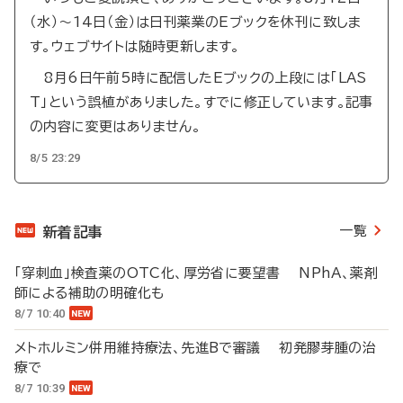
（水）～14日（金）は日刊薬業のEブックを休刊に致しま
す。ウェブサイトは随時更新します。
8月6日午前5時に配信したEブックの上段には「LAS
T」という誤植がありました。すでに修正しています。記事
の内容に変更はありません。
8/5 23:29
一覧
新着記事
「穿刺血」検査薬のOTC化、厚労省に要望書 NPhA、薬剤
師による補助の明確化も
8/7 10:40
メトホルミン併用維持療法、先進Bで審議 初発膠芽腫の治
療で
8/7 10:39