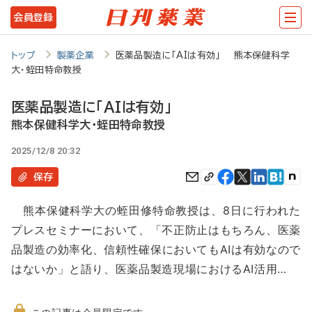
メ
会員登録
イ
ン
トップ
製薬企業
医薬品製造に「AIは有効」 熊本保健科学
大・蛭田特命教授
コ
ン
医薬品製造に「AIは有効」
テ
熊本保健科学大・蛭田特命教授
ン
2025/12/8 20:32
ツ
保存
に
熊本保健科学大の蛭田修特命教授は、8日に行われた
移
プレスセミナーにおいて、「不正防止はもちろん、医薬
動
品製造の効率化、信頼性確保においてもAIは有効なので
はないか」と語り、医薬品製造現場におけるAI活用…