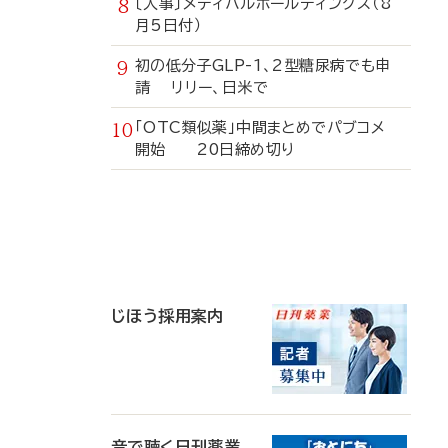
〔人事〕メディパルホールディングス（8
月5日付）
初の低分子GLP-1、2型糖尿病でも申
請 リリー、日米で
「OTC類似薬」中間まとめでパブコメ
開始 20日締め切り
寄
稿
じほう採用案内
音で聴く日刊薬業