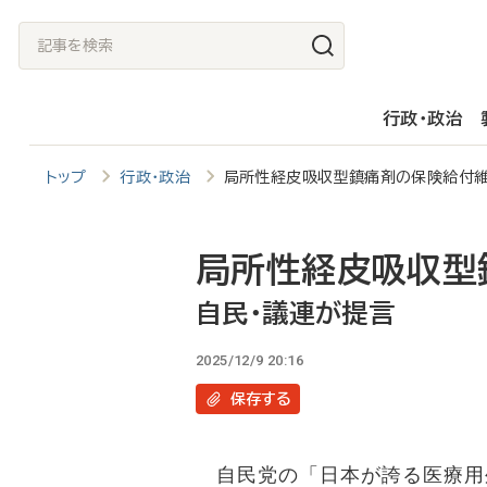
メ
記
イ
事
ン
を
行政・政治
コ
検
ン
索
トップ
行政・政治
局所性経皮吸収型鎮痛剤の保険給付
テ
ン
ツ
局所性経皮吸収型
に
自民・議連が提言
移
2025/12/9 20:16
動
保存
する
自民党の「日本が誇る医療用