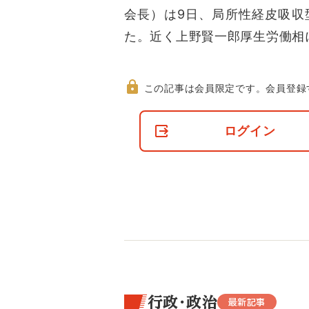
会長）は9日、局所性経皮吸収
た。近く上野賢一郎厚生労働相
この記事は会員限定です。
会員登録
非
会
ログイン
員
の
閲
覧
制
限
に
つ
い
て
行政・政治
最新記事