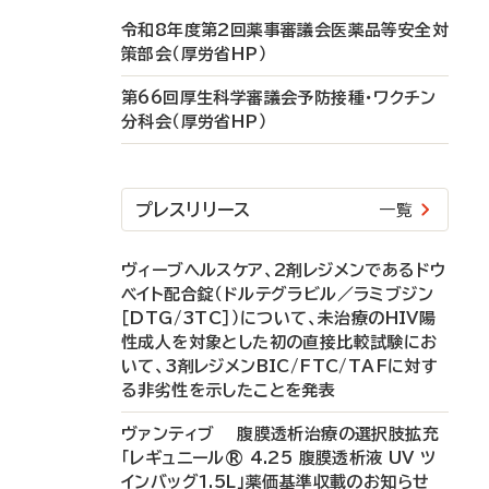
令和8年度第2回薬事審議会医薬品等安全対
策部会（厚労省HP）
第66回厚生科学審議会予防接種・ワクチン
分科会（厚労省HP）
プレスリリース
一覧
ヴィーブヘルスケア、2剤レジメンであるドウ
ベイト配合錠（ドルテグラビル／ラミブジン
［DTG/3TC］）について、未治療のHIV陽
性成人を対象とした初の直接比較試験にお
いて、3剤レジメンBIC/FTC/TAFに対す
る非劣性を示したことを発表
ヴァンティブ 腹膜透析治療の選択肢拡充
「レギュニール® 4.25 腹膜透析液 UV ツ
インバッグ1.5L」薬価基準収載のお知らせ