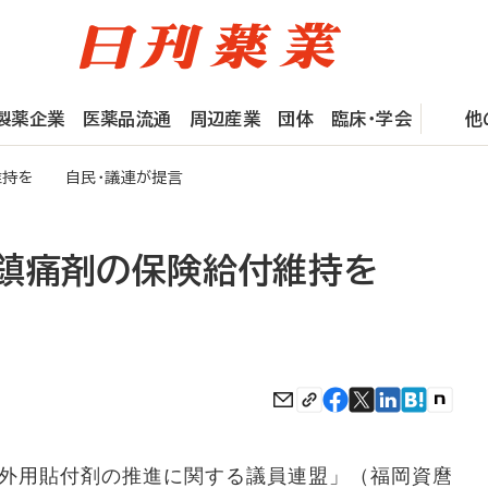
製薬企業
医薬品流通
周辺産業
団体
臨床・学会
他
維持を 自民・議連が提言
鎮痛剤の保険給付維持を
外用貼付剤の推進に関する議員連盟」（福岡資麿