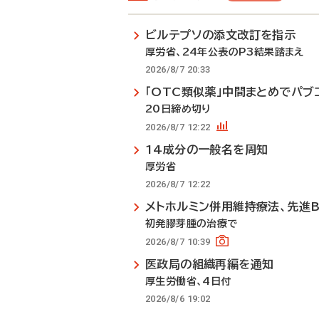
ビルテプソの添文改訂を指示
厚労省、24年公表のP3結果踏まえ
2026/8/7 20:33
「OTC類似薬」中間まとめでパブ
20日締め切り
2026/8/7 12:22
14成分の一般名を周知
厚労省
2026/8/7 12:22
メトホルミン併用維持療法、先進
初発膠芽腫の治療で
2026/8/7 10:39
医政局の組織再編を通知
厚生労働省、4日付
2026/8/6 19:02