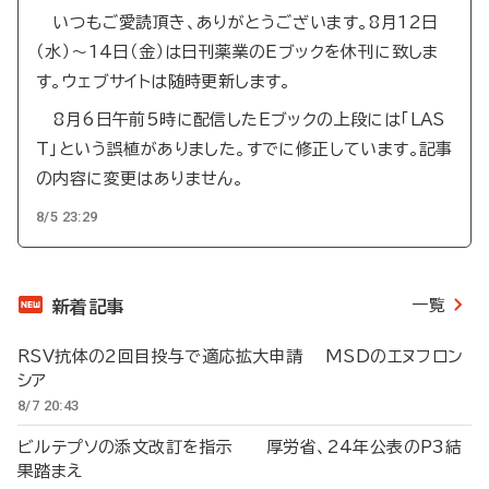
いつもご愛読頂き、ありがとうございます。8月12日
（水）～14日（金）は日刊薬業のEブックを休刊に致しま
す。ウェブサイトは随時更新します。
8月6日午前5時に配信したEブックの上段には「LAS
T」という誤植がありました。すでに修正しています。記事
の内容に変更はありません。
8/5 23:29
一覧
新着記事
RSV抗体の2回目投与で適応拡大申請 MSDのエヌフロン
シア
8/7 20:43
ビルテプソの添文改訂を指示 厚労省、24年公表のP3結
果踏まえ