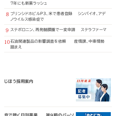
7年にも新薬ラッシュ
ブリンシドホビルP3、米で患者登録 シンバイオ、アデ
ノウイルス感染症で
ステボロニン、再発髄膜腫で一変申請 ステラファーマ
石油関連製品の影響調査を依頼 産情課、中東情勢
踏まえ
寄
稿
じほう採用案内
音で聴く日刊薬業 第9期のパーソ