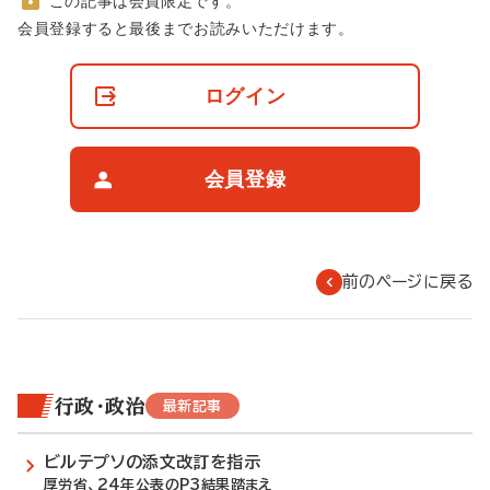
この記事は会員限定です。
非
会員登録すると最後までお読みいただけます。
会
員
の
ログイン
閲
覧
制
限
会員登録
に
つ
い
て
前のページに戻る
行政・政治
最新記事
ビルテプソの添文改訂を指示
厚労省、24年公表のP3結果踏まえ