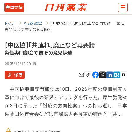
メ
会員登録
イ
ン
トップ
行政・政治
【中医協】「共連れ」廃止など再要請 薬価
専門部会で最後の意見陳述
コ
ン
【中医協】「共連れ」廃止など再要請
テ
薬価専門部会で最後の意見陳述
ン
2025/12/10 20:19
ツ
保存
に
中医協薬価専門部会は10日、2026年度の薬価制度改
移
革に向けて最後の業界ヒアリングを行った。厚生労働省
動
が3日に示した「対応の方向性案」への打ち返し。日本
製薬団体連合会などは市場拡大再算定の特例と「共…