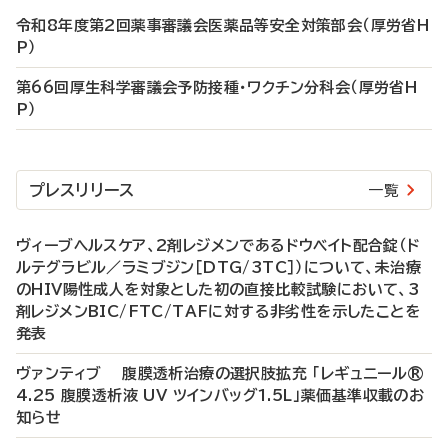
令和8年度第2回薬事審議会医薬品等安全対策部会（厚労省H
P）
第66回厚生科学審議会予防接種・ワクチン分科会（厚労省H
P）
プレスリリース
一覧
ヴィーブヘルスケア、2剤レジメンであるドウベイト配合錠（ド
ルテグラビル／ラミブジン［DTG/3TC］）について、未治療
のHIV陽性成人を対象とした初の直接比較試験において、3
剤レジメンBIC/FTC/TAFに対する非劣性を示したことを
発表
ヴァンティブ 腹膜透析治療の選択肢拡充 「レギュニール®
4.25 腹膜透析液 UV ツインバッグ1.5L」薬価基準収載のお
知らせ