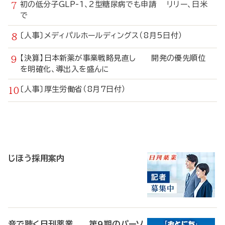
初の低分子GLP-1、2型糖尿病でも申請 リリー、日米
で
〔人事〕メディパルホールディングス（8月5日付）
【決算】日本新薬が事業戦略見直し 開発の優先順位
を明確化、導出入を盛んに
〔人事〕厚生労働省（8月7日付）
寄
稿
じほう採用案内
音で聴く日刊薬業 第9期のパーソ