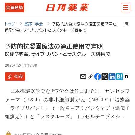
メ
会員登録
イ
ン
トップ
臨床・学会
予防的抗凝固療法の適正使用で声明 関
係7学会、ライブリバントとラズクルーズ併用で
コ
ン
予防的抗凝固療法の適正使用で声明
テ
関係7学会、ライブリバントとラズクルーズ併用で
ン
2025/12/11 18:38
ツ
保存
に
日本循環器学会など7学会は11日までに、ヤンセンフ
移
ァーマ（J＆J）の非小細胞肺がん（NSCLC）治療薬
動
「ライブリバント」（一般名＝アミバンタマブ〈遺伝子
組換え〉）と「ラズクルーズ」（ラゼルチニブメシ…