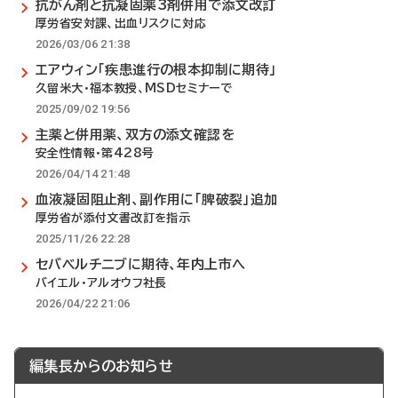
抗がん剤と抗凝固薬3剤併用で添文改訂
厚労省安対課、出血リスクに対応
2026/03/06 21:38
エアウィン「疾患進行の根本抑制に期待」
久留米大・福本教授、MSDセミナーで
2025/09/02 19:56
主薬と併用薬、双方の添文確認を
安全性情報・第428号
2026/04/14 21:48
血液凝固阻止剤、副作用に「脾破裂」追加
厚労省が添付文書改訂を指示
2025/11/26 22:28
セバベルチニブに期待、年内上市へ
バイエル・アルオウフ社長
2026/04/22 21:06
編集長からのお知らせ