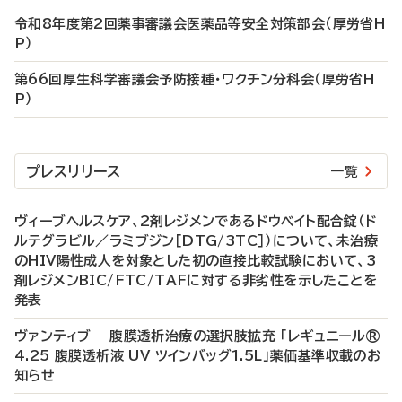
令和8年度第2回薬事審議会医薬品等安全対策部会（厚労省H
P）
第66回厚生科学審議会予防接種・ワクチン分科会（厚労省H
P）
プレスリリース
一覧
ヴィーブヘルスケア、2剤レジメンであるドウベイト配合錠（ド
ルテグラビル／ラミブジン［DTG/3TC］）について、未治療
のHIV陽性成人を対象とした初の直接比較試験において、3
剤レジメンBIC/FTC/TAFに対する非劣性を示したことを
発表
ヴァンティブ 腹膜透析治療の選択肢拡充 「レギュニール®
4.25 腹膜透析液 UV ツインバッグ1.5L」薬価基準収載のお
知らせ