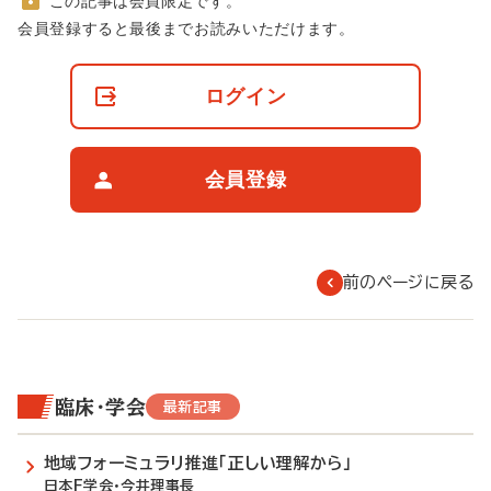
この記事は会員限定です。
非
会員登録すると最後までお読みいただけます。
会
員
の
ログイン
閲
覧
制
限
会員登録
に
つ
い
て
前のページに戻る
臨床・学会
最新記事
地域フォーミュラリ推進「正しい理解から」
日本F学会・今井理事長