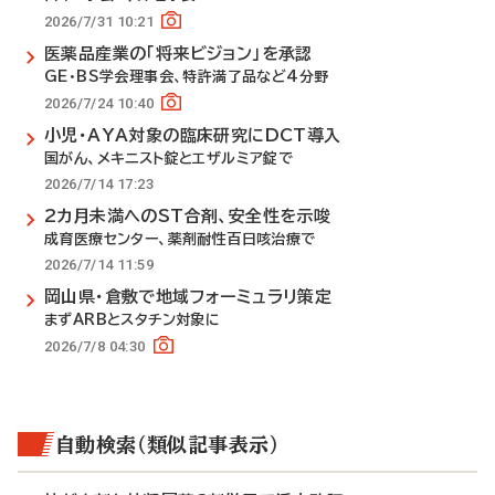
2026/7/31 10:21
医薬品産業の「将来ビジョン」を承認
GE・BS学会理事会、特許満了品など4分野
2026/7/24 10:40
小児・AYA対象の臨床研究にDCT導入
国がん、メキニスト錠とエザルミア錠で
2026/7/14 17:23
2カ月未満へのST合剤、安全性を示唆
成育医療センター、薬剤耐性百日咳治療で
2026/7/14 11:59
岡山県・倉敷で地域フォーミュラリ策定
まずARBとスタチン対象に
2026/7/8 04:30
自動検索（類似記事表示）