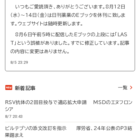
いつもご愛読頂き、ありがとうございます。8月12日
（水）～14日（金）は日刊薬業のEブックを休刊に致しま
す。ウェブサイトは随時更新します。
8月6日午前5時に配信したEブックの上段には「LAS
T」という誤植がありました。すでに修正しています。記事
の内容に変更はありません。
8/5 23:29
一覧
新着記事
RSV抗体の2回目投与で適応拡大申請 MSDのエヌフロン
シア
8/7 20:43
ビルテプソの添文改訂を指示 厚労省、24年公表のP3結
果踏まえ