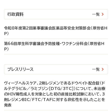
行政資料
一覧
令和8年度第2回薬事審議会医薬品等安全対策部会（厚労省H
P）
第66回厚生科学審議会予防接種・ワクチン分科会（厚労省H
P）
プレスリリース
一覧
ヴィーブヘルスケア、2剤レジメンであるドウベイト配合錠（ド
ルテグラビル／ラミブジン［DTG/3TC］）について、未治療
のHIV陽性成人を対象とした初の直接比較試験において、3
剤レジメンBIC/FTC/TAFに対する非劣性を示したことを
発表