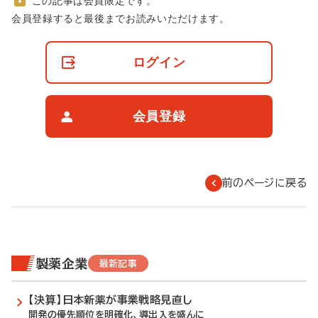
この記事は会員限定です。
非
会員登録すると最後までお読みいただけます。
会
員
の
ログイン
閲
覧
制
限
会員登録
に
つ
い
て
前のページに戻る
製薬企業
最新記事
【決算】日本新薬が事業戦略見直し
開発の優先順位を明確化、導出入を盛んに