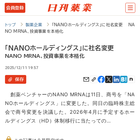
メ
会員登録
イ
ン
トップ
製薬企業
「NANOホールディングス」に社名変更 NA
NO MRNA、投資事業を本格化
コ
ン
「NANOホールディングス」に社名変更
テ
NANO MRNA、投資事業を本格化
ン
2025/12/11 19:57
ツ
保存
に
創薬ベンチャーのNANO MRNAは11日、商号を「NA
移
NOホールディングス」に変更した。同日の臨時株主総
動
会で商号変更を決議した。2026年4月に予定するホー
ルディングス（HD）体制移行に当たっての…