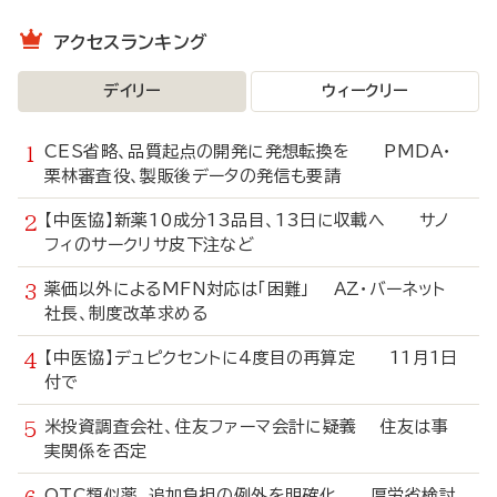
アクセスランキング
デイリー
ウィークリー
CES省略、品質起点の開発に発想転換を PMDA・
栗林審査役、製販後データの発信も要請
【中医協】新薬10成分13品目、13日に収載へ サノ
フィのサークリサ皮下注など
薬価以外によるMFN対応は「困難」 AZ・バーネット
社長、制度改革求める
【中医協】デュピクセントに4度目の再算定 11月1日
付で
米投資調査会社、住友ファーマ会計に疑義 住友は事
実関係を否定
OTC類似薬、追加負担の例外を明確化 厚労省検討