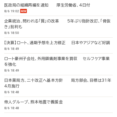
医政局の組織再編を通知 厚生労働省、4日付
8/6 19:02
企業統治、問われる「質」の改革 5年ぶり指針改訂、「骨抜
き」批判も
8/6 18:50
【決算】ロート、通期予想を上方修正 日本やアジアなど好調
8/6 18:49
ロート豪州子会社、外用鎮痛剤事業を買収 セルフケア事業
を強化
8/6 18:49
日本薬局方、二十改正へ基本方針 局方部会、目標は31年
4月施行
8/6 18:48
帝人グループ、熊本地震で義援金
8/6 18:48