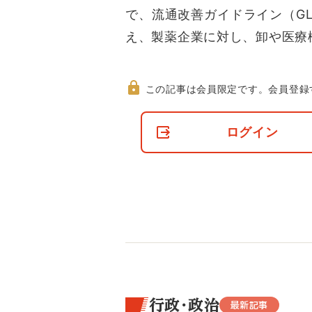
で、流通改善ガイドライン（G
え、製薬企業に対し、卸や医療
この記事は会員限定です。
会員登録
非
会
ログイン
員
の
閲
覧
制
限
に
つ
い
て
行政・政治
最新記事