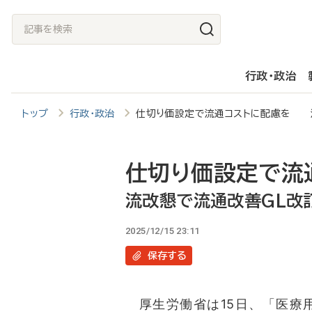
メ
記
イ
事
ン
を
行政・政治
コ
検
ン
索
トップ
行政・政治
仕切り価設定で流通コストに配慮を 
テ
ン
ツ
仕切り価設定で流
に
流改懇で流通改善GL改
移
2025/12/15 23:11
動
保存
する
厚生労働省は15日、「医療