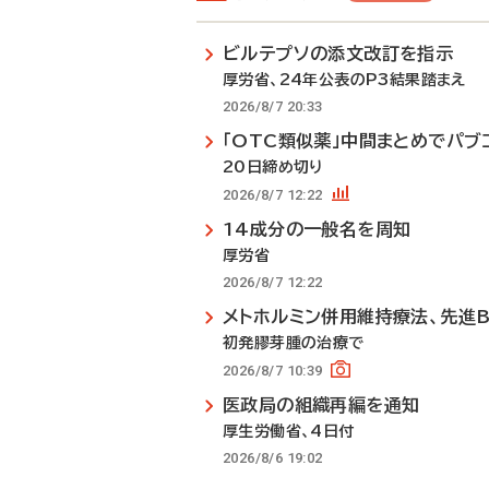
ビルテプソの添文改訂を指示
厚労省、24年公表のP3結果踏まえ
2026/8/7 20:33
「OTC類似薬」中間まとめでパブ
20日締め切り
2026/8/7 12:22
14成分の一般名を周知
厚労省
2026/8/7 12:22
メトホルミン併用維持療法、先進
初発膠芽腫の治療で
2026/8/7 10:39
医政局の組織再編を通知
厚生労働省、4日付
2026/8/6 19:02