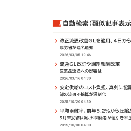
自動検索（類似記事表示
改正流通改善GLを適用、4日か
厚労省が連名通知
2026/03/05 19:46
流通GL改訂や調剤報酬改定
医薬品流通への影響は
2026/03/16 04:30
安定供給のコスト負担、真剣に協
卸の流通不採算が深刻化
2025/10/20 04:30
平均乖離率、前年5.2％から圧縮
9月末妥結状況、卸関係者が値引き率
2025/10/08 04:30