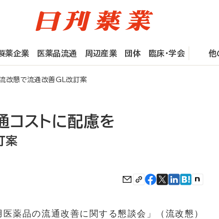
製薬企業
医薬品流通
周辺産業
団体
臨床・学会
他
流改懇で流通改善GL改訂案
通コストに配慮を
訂案
用医薬品の流通改善に関する懇談会」（流改懇）