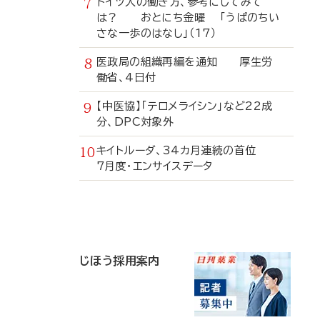
ドイツ人の働き方、参考にしてみて
は？ おとにち金曜 「うぱのちい
さな一歩のはなし」（17）
医政局の組織再編を通知 厚生労
働省、4日付
【中医協】「テロメライシン」など22成
分、DPC対象外
キイトルーダ、34カ月連続の首位
7月度・エンサイスデータ
寄
稿
じほう採用案内