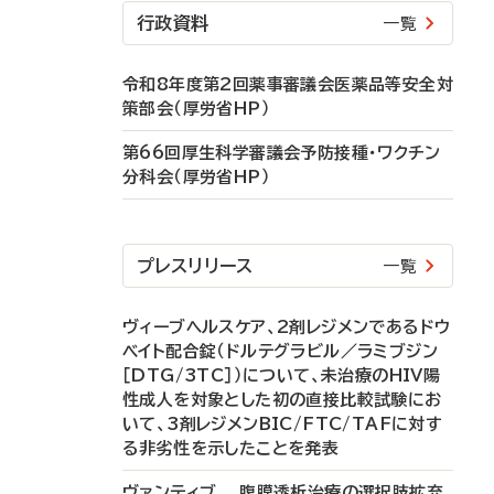
行政資料
一覧
令和8年度第2回薬事審議会医薬品等安全対
策部会（厚労省HP）
第66回厚生科学審議会予防接種・ワクチン
分科会（厚労省HP）
プレスリリース
一覧
ヴィーブヘルスケア、2剤レジメンであるドウ
ベイト配合錠（ドルテグラビル／ラミブジン
［DTG/3TC］）について、未治療のHIV陽
性成人を対象とした初の直接比較試験にお
いて、3剤レジメンBIC/FTC/TAFに対す
る非劣性を示したことを発表
ヴァンティブ 腹膜透析治療の選択肢拡充