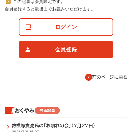
この記事は会員限定です。
非
会員登録すると最後までお読みいただけます。
会
員
の
ログイン
閲
覧
制
限
会員登録
に
つ
い
て
前のページに戻る
おくやみ
最新記事
故横塚實亮氏の「お別れの会」（7月27日）
2026/7/9 15:07