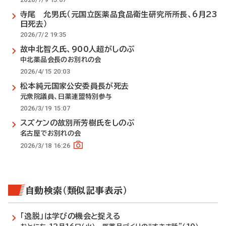
寺尾 允男氏（元国立医薬品食品衛生研究所所長、6月23
日死去）
2026/7/2 19:35
故中北智久氏、900人超がしのぶ
中北薬品会長のお別れの会
2026/4/15 20:03
松本純元国家公安委員長が死去
元衆院議員、日薬連盟特別参与
2026/3/19 15:07
スズケンの故別所芳樹氏をしのぶ
名古屋でお別れの会
2026/3/18 16:26
自動検索（類似記事表示）
「逸脱」は学びの機会と捉える