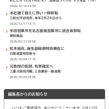
おとにち 12月16日（火） 医薬品づくりの“すきま話”（10）
2025/12/16 04:59
本社建て替えに伴い一時移転
三和化学研究所、来年2月24日から
2025/12/17 13:11
半田営業所を名古屋南営業所に統合後移転
東邦薬品
2026/02/12 20:58
松本純氏、麻生副総裁特別補佐に
日薬連盟特別参与
2025/10/09 17:19
元教授の医師、有罪確定へ
三重大病院汚職、上告棄却―最高裁
2025/10/29 23:06
編集長からのお知らせ
いつもご愛読頂き、ありがとうございます。8月12日