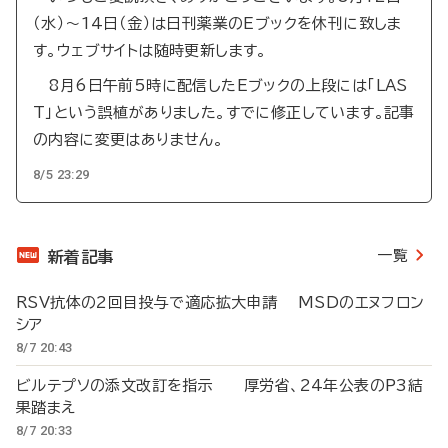
（水）～14日（金）は日刊薬業のEブックを休刊に致しま
す。ウェブサイトは随時更新します。
8月6日午前5時に配信したEブックの上段には「LAS
T」という誤植がありました。すでに修正しています。記事
の内容に変更はありません。
8/5 23:29
一覧
新着記事
RSV抗体の2回目投与で適応拡大申請 MSDのエヌフロン
シア
8/7 20:43
ビルテプソの添文改訂を指示 厚労省、24年公表のP3結
果踏まえ
8/7 20:33