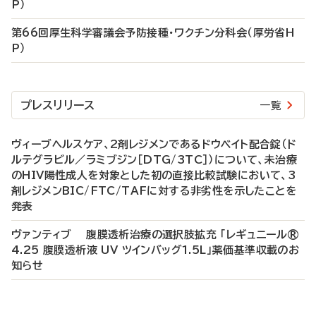
P）
第66回厚生科学審議会予防接種・ワクチン分科会（厚労省H
P）
プレスリリース
一覧
ヴィーブヘルスケア、2剤レジメンであるドウベイト配合錠（ド
ルテグラビル／ラミブジン［DTG/3TC］）について、未治療
のHIV陽性成人を対象とした初の直接比較試験において、3
剤レジメンBIC/FTC/TAFに対する非劣性を示したことを
発表
ヴァンティブ 腹膜透析治療の選択肢拡充 「レギュニール®
4.25 腹膜透析液 UV ツインバッグ1.5L」薬価基準収載のお
知らせ