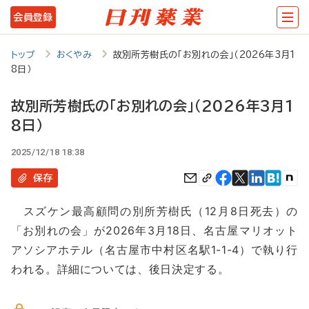
メ
会員登録
イ
ン
トップ
おくやみ
故別所芳樹氏の「お別れの会」（2026年3月1
8日）
コ
ン
故別所芳樹氏の「お別れの会」（2026年3月1
テ
8日）
ン
2025/12/18 18:38
ツ
保存
に
移
スズケン最高顧問の別所芳樹氏（12月8日死去）の
「お別れの会」が2026年3月18日、名古屋マリオット
動
アソシアホテル（名古屋市中村区名駅1-1-4）で執り行
われる。詳細については、後日決定する。