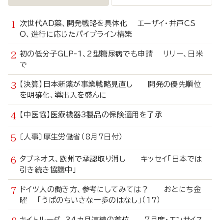
次世代AD薬、開発戦略を具体化 エーザイ・井戸CS
O、進行に応じたパイプライン構築
初の低分子GLP-1、2型糖尿病でも申請 リリー、日米
で
【決算】日本新薬が事業戦略見直し 開発の優先順位
を明確化、導出入を盛んに
【中医協】医療機器3製品の保険適用を了承
〔人事〕厚生労働省（8月7日付）
タブネオス、欧州で承認取り消し キッセイ「日本では
引き続き協議中」
ドイツ人の働き方、参考にしてみては？ おとにち金
曜 「うぱのちいさな一歩のはなし」（17）
キイトルーダ、34カ月連続の首位 7月度・エンサイス