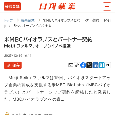
メ
会員登録
イ
ン
トップ
製薬企業
米MBCバイオラブスとパートナー契約 Mei
ji ファルマ、オープンイノベ推進
コ
ン
米MBCバイオラブスとパートナー契約
テ
Meiji ファルマ、オープンイノベ推進
ン
2025/12/19 16:11
ツ
保存
に
Meiji Seika ファルマは19日、バイオ系スタートアッ
移
プ企業の育成を支援する米MBC BioLabs（MBCバイオ
動
ラブス）とパートナーシップ契約を締結したと発表し
た。MBCバイオラブスへの資…