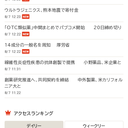
ウルトラジェニクス、熊本地震で寄付金
8/7 12:23
「OTC類似薬」中間まとめでパブコメ開始 20日締め切り
8/7 12:22
14成分の一般名を周知 厚労省
8/7 12:22
線維性炎症性疾患の抗体創製で提携 小野薬品、米企業と
8/7 11:31
創薬研究推進へ、共同契約を締結 中外製薬、米カリフォル
ニア大と
8/7 11:22
アクセスランキング
デイリー
ウィークリー