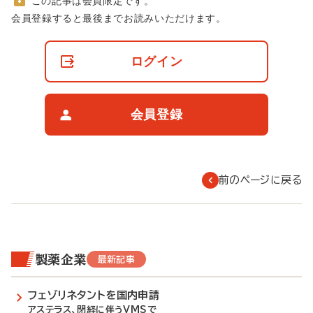
この記事は会員限定です。
非
会員登録すると最後までお読みいただけます。
会
員
の
ログイン
閲
覧
制
限
会員登録
に
つ
い
て
前のページに戻る
製薬企業
最新記事
フェゾリネタントを国内申請
アステラス、閉経に伴うVMSで