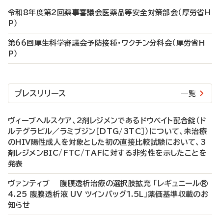
令和8年度第2回薬事審議会医薬品等安全対策部会（厚労省H
P）
第66回厚生科学審議会予防接種・ワクチン分科会（厚労省H
P）
プレスリリース
一覧
ヴィーブヘルスケア、2剤レジメンであるドウベイト配合錠（ド
ルテグラビル／ラミブジン［DTG/3TC］）について、未治療
のHIV陽性成人を対象とした初の直接比較試験において、3
剤レジメンBIC/FTC/TAFに対する非劣性を示したことを
発表
ヴァンティブ 腹膜透析治療の選択肢拡充 「レギュニール®
4.25 腹膜透析液 UV ツインバッグ1.5L」薬価基準収載のお
知らせ