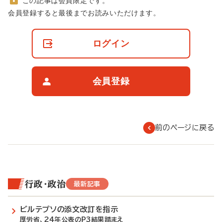
この記事は会員限定です。
非
会員登録すると最後までお読みいただけます。
会
員
の
ログイン
閲
覧
制
限
会員登録
に
つ
い
て
前のページに戻る
行政・政治
最新記事
ビルテプソの添文改訂を指示
厚労省、24年公表のP3結果踏まえ