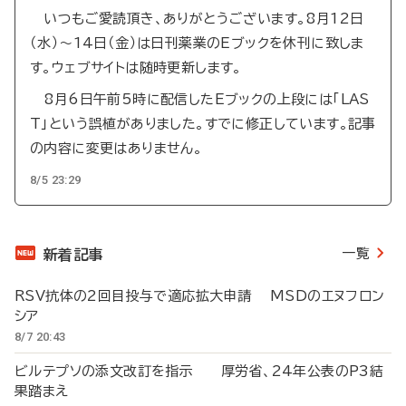
いつもご愛読頂き、ありがとうございます。8月12日
（水）～14日（金）は日刊薬業のEブックを休刊に致しま
す。ウェブサイトは随時更新します。
8月6日午前5時に配信したEブックの上段には「LAS
T」という誤植がありました。すでに修正しています。記事
の内容に変更はありません。
8/5 23:29
一覧
新着記事
RSV抗体の2回目投与で適応拡大申請 MSDのエヌフロン
シア
8/7 20:43
ビルテプソの添文改訂を指示 厚労省、24年公表のP3結
果踏まえ