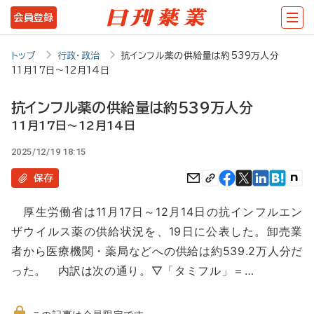
メ
会員登録
イ
ン
トップ
行政・政治
抗インフル薬の供給量は約539万人分
11月17日～12月14日
コ
ン
抗インフル薬の供給量は約539万人分
テ
11月17日～12月14日
ン
2025/12/19 18:15
ツ
保存
に
厚生労働省は11月17日～12月14日の抗インフルエン
移
ザウイルス薬の供給状況を、19日に公表した。卸売業
動
者から医療機関・薬局などへの供給は約539.2万人分だ
った。 内訳は次の通り。▽「タミフル」＝…