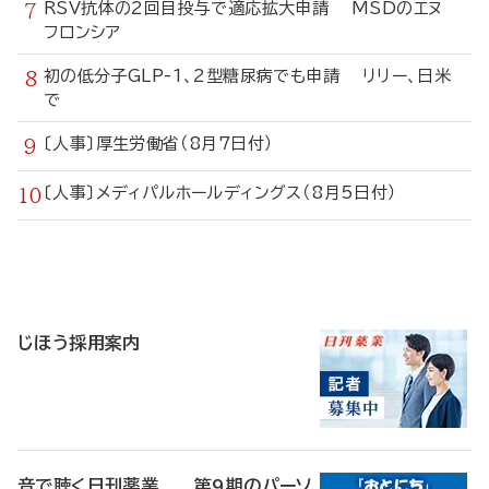
RSV抗体の2回目投与で適応拡大申請 MSDのエヌ
フロンシア
初の低分子GLP-1、2型糖尿病でも申請 リリー、日米
で
〔人事〕厚生労働省（8月7日付）
〔人事〕メディパルホールディングス（8月5日付）
寄
稿
じほう採用案内
音で聴く日刊薬業 第9期のパーソ