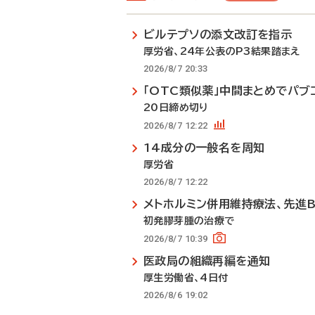
ビルテプソの添文改訂を指示
厚労省、24年公表のP3結果踏まえ
2026/8/7 20:33
「OTC類似薬」中間まとめでパブ
20日締め切り
2026/8/7 12:22
14成分の一般名を周知
厚労省
2026/8/7 12:22
メトホルミン併用維持療法、先進
初発膠芽腫の治療で
2026/8/7 10:39
医政局の組織再編を通知
厚生労働省、4日付
2026/8/6 19:02