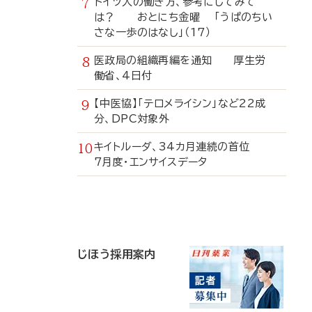
ドイツ人の働き方、参考にしてみて
は？ おとにち金曜 「うぱのちい
さな一歩のはなし」（17）
医政局の組織再編を通知 厚生労
働省、4日付
【中医協】「テロメライシン」など22成
分、DPC対象外
キイトルーダ、34カ月連続の首位
7月度・エンサイスデータ
寄
稿
じほう採用案内