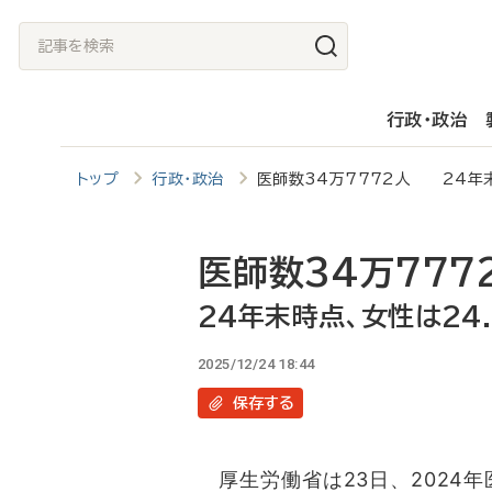
メ
記
イ
事
ン
を
行政・政治
コ
検
ン
索
トップ
行政・政治
医師数34万7772人 24年末
テ
ン
ツ
医師数34万777
に
24年末時点、女性は24
移
2025/12/24 18:44
動
保存
する
厚生労働省は23日、2024