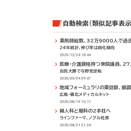
自動検索（類似記事表示
薬剤師総数、32万9000人で過
24年統計、伸び率は鈍化傾向
2025/12/24 18:44
医療・介護資格持つ衆院議員、27
自民大勝で与野党逆転
2026/03/04 09:47
地域フォーミュラリの薬効群、順
広島・備北メディカルネット
2025/08/19 10:11
婦人科と眼科の2本柱へ
ラインファーマ、ノグル社長
2025/08/21 21:34