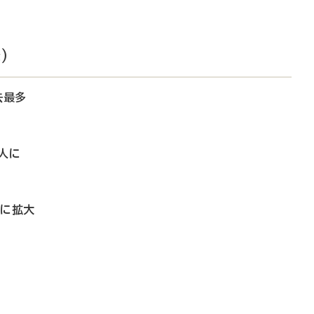
）
去最多
人に
調に拡大