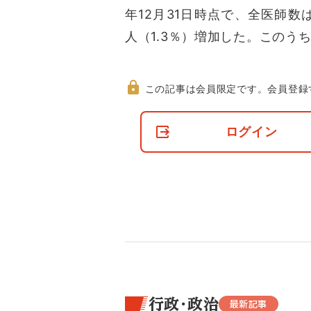
年12月31日時点で、全医師数は
人（1.3％）増加した。このう
この記事は会員限定です。
会員登録
非
会
ログイン
員
の
閲
覧
制
限
に
つ
い
て
行政・政治
最新記事