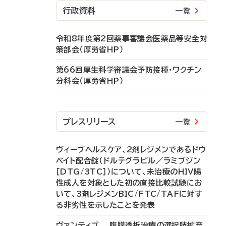
行政資料
一覧
令和8年度第2回薬事審議会医薬品等安全対
策部会（厚労省HP）
第66回厚生科学審議会予防接種・ワクチン
分科会（厚労省HP）
プレスリリース
一覧
ヴィーブヘルスケア、2剤レジメンであるドウ
ベイト配合錠（ドルテグラビル／ラミブジン
［DTG/3TC］）について、未治療のHIV陽
性成人を対象とした初の直接比較試験にお
いて、3剤レジメンBIC/FTC/TAFに対す
る非劣性を示したことを発表
ヴァンティブ 腹膜透析治療の選択肢拡充