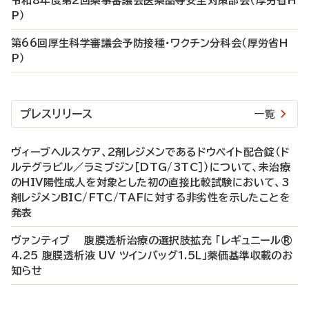
令和8年度第2回薬事審議会医薬品等安全対策部会（厚労省H
P）
第66回厚生科学審議会予防接種・ワクチン分科会（厚労省H
P）
プレスリリース
一覧
ヴィーブヘルスケア、2剤レジメンであるドウベイト配合錠（ド
ルテグラビル／ラミブジン［DTG/3TC］）について、未治療
のHIV陽性成人を対象とした初の直接比較試験において、3
剤レジメンBIC/FTC/TAFに対する非劣性を示したことを
発表
ヴァンティブ 腹膜透析治療の選択肢拡充 「レギュニール®
4.25 腹膜透析液 UV ツインバッグ1.5L」薬価基準収載のお
知らせ