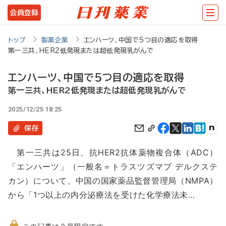
メ
会員登録
イ
ン
トップ
製薬企業
エンハーツ、中国で5つ目の適応を取得
第一三共、HER2低発現または超低発現乳がんで
コ
ン
エンハーツ、中国で5つ目の適応を取得
テ
第一三共、HER2低発現または超低発現乳がんで
ン
2025/12/25 18:25
ツ
保存
に
第一三共は25日、抗HER2抗体薬物複合体（ADC）
移
「エンハーツ」（一般名＝トラスツズマブ デルクステ
動
カン）について、中国の国家薬品監督管理局（NMPA）
から「1つ以上の内分泌療法を受けた化学療法未…