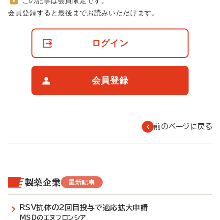
この記事は会員限定です。
非
会員登録すると最後までお読みいただけます。
会
員
の
ログイン
閲
覧
制
限
会員登録
に
つ
い
て
前のページに戻る
製薬企業
最新記事
RSV抗体の2回目投与で適応拡大申請
MSDのエヌフロンシア