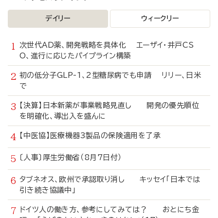
デイリー
ウィークリー
次世代AD薬、開発戦略を具体化 エーザイ・井戸CS
O、進行に応じたパイプライン構築
初の低分子GLP-1、2型糖尿病でも申請 リリー、日米
で
【決算】日本新薬が事業戦略見直し 開発の優先順位
を明確化、導出入を盛んに
【中医協】医療機器3製品の保険適用を了承
〔人事〕厚生労働省（8月7日付）
タブネオス、欧州で承認取り消し キッセイ「日本では
引き続き協議中」
ドイツ人の働き方、参考にしてみては？ おとにち金