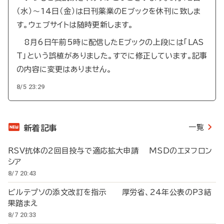
（水）～14日（金）は日刊薬業のEブックを休刊に致しま
す。ウェブサイトは随時更新します。
8月6日午前5時に配信したEブックの上段には「LAS
T」という誤植がありました。すでに修正しています。記事
の内容に変更はありません。
8/5 23:29
一覧
新着記事
RSV抗体の2回目投与で適応拡大申請 MSDのエヌフロン
シア
8/7 20:43
ビルテプソの添文改訂を指示 厚労省、24年公表のP3結
果踏まえ
8/7 20:33