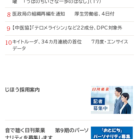
曜 「うぱのちいさな一歩のはなし」（17）
医政局の組織再編を通知 厚生労働省、4日付
【中医協】「テロメライシン」など22成分、DPC対象外
キイトルーダ、34カ月連続の首位 7月度・エンサイス
データ
寄
稿
じほう採用案内
音で聴く日刊薬業 第9期のパーソ
ナリティを募集します