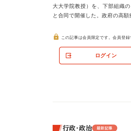
大大学院教授）を、下部組織の
と合同で開催した。政府の高額
この記事は会員限定です。
会員登録
非
会
ログイン
員
の
閲
覧
制
限
に
つ
い
て
行政・政治
最新記事