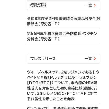
行政資料
一覧
令和8年度第2回薬事審議会医薬品等安全対
策部会（厚労省HP）
第66回厚生科学審議会予防接種・ワクチン
分科会（厚労省HP）
プレスリリース
一覧
ヴィーブヘルスケア、2剤レジメンであるドウ
ベイト配合錠（ドルテグラビル／ラミブジン
［DTG/3TC］）について、未治療のHIV陽
性成人を対象とした初の直接比較試験にお
いて、3剤レジメンBIC/FTC/TAFに対す
る非劣性を示したことを発表
ヴァンティブ 腹膜透析治療の選択肢拡充