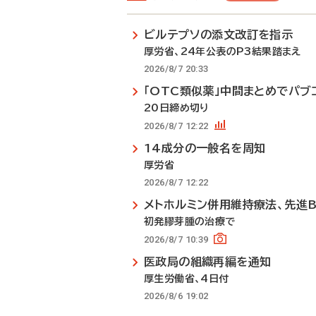
ビルテプソの添文改訂を指示
厚労省、24年公表のP3結果踏まえ
2026/8/7 20:33
「OTC類似薬」中間まとめでパブ
20日締め切り
2026/8/7 12:22
14成分の一般名を周知
厚労省
2026/8/7 12:22
メトホルミン併用維持療法、先進
初発膠芽腫の治療で
2026/8/7 10:39
医政局の組織再編を通知
厚生労働省、4日付
2026/8/6 19:02