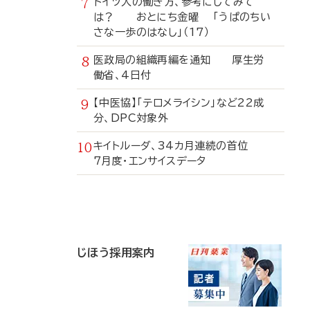
ドイツ人の働き方、参考にしてみて
は？ おとにち金曜 「うぱのちい
さな一歩のはなし」（17）
医政局の組織再編を通知 厚生労
働省、4日付
【中医協】「テロメライシン」など22成
分、DPC対象外
キイトルーダ、34カ月連続の首位
7月度・エンサイスデータ
寄
稿
じほう採用案内