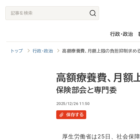
メ
記
イ
事
ン
を
行政・政治
コ
検
ン
索
トップ
行政・政治
高額療養費、月額上限の負担抑制求め
テ
ン
ツ
高額療養費、月額
に
保険部会と専門委
移
2025/12/26 11:50
動
保存
する
厚生労働省は25日、社会保障