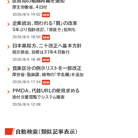
医政局の組織再編を通知
厚生労働省、4日付
2026/8/6 19:02
企業統治、問われる「質」の改革
5年ぶり指針改訂、「骨抜き」批判も
2026/8/6 18:50
日本薬局方、二十改正へ基本方針
局方部会、目標は31年4月施行
2026/8/6 18:48
食薬区分の例示リストを一部改正
厚労省・監麻課、植物の「学名欄」を追加
2026/8/6 17:34
PMDA、代替URLの使用求める
添付文書閲覧でシステム障害
2026/8/6 12:08
自動検索（類似記事表示）