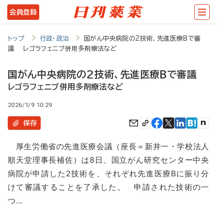
メ
会員登録
イ
ン
トップ
行政・政治
国がん中央病院の2技術、先進医療Bで審
議 レゴラフェニブ併用多剤療法など
コ
ン
国がん中央病院の2技術、先進医療Bで審議
テ
レゴラフェニブ併用多剤療法など
ン
2026/1/9 10:29
ツ
保存
に
厚生労働省の先進医療会議（座長＝新井一・学校法人
移
順天堂理事長補佐）は8日、国立がん研究センター中央
動
病院が申請した2技術を、それぞれ先進医療Bに振り分
けて審議することを了承した。 申請された技術の一
つ…