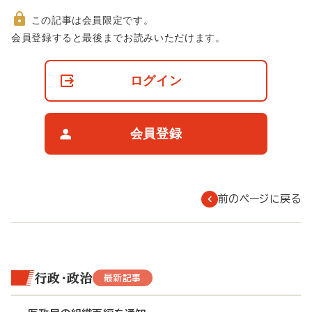
この記事は会員限定です。
非
会員登録すると最後までお読みいただけます。
会
員
の
ログイン
閲
覧
制
限
会員登録
に
つ
い
て
前のページに戻る
行政・政治
最新記事