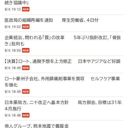
続き協議中」
8/6 19:12
医政局の組織再編を通知 厚生労働省、4日付
8/6 19:02
企業統治、問われる「質」の改革 5年ぶり指針改訂、「骨抜
き」批判も
8/6 18:50
【決算】ロート、通期予想を上方修正 日本やアジアなど好調
8/6 18:49
ロート豪州子会社、外用鎮痛剤事業を買収 セルフケア事業
を強化
8/6 18:49
日本薬局方、二十改正へ基本方針 局方部会、目標は31年
4月施行
8/6 18:48
帝人グループ、熊本地震で義援金