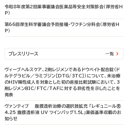
令和8年度第2回薬事審議会医薬品等安全対策部会（厚労省H
P）
第66回厚生科学審議会予防接種・ワクチン分科会（厚労省H
P）
プレスリリース
一覧
ヴィーブヘルスケア、2剤レジメンであるドウベイト配合錠（ド
ルテグラビル／ラミブジン［DTG/3TC］）について、未治療
のHIV陽性成人を対象とした初の直接比較試験において、3
剤レジメンBIC/FTC/TAFに対する非劣性を示したことを
発表
ヴァンティブ 腹膜透析治療の選択肢拡充 「レギュニール®
4.25 腹膜透析液 UV ツインバッグ1.5L」薬価基準収載のお
知らせ