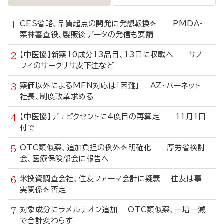
CES省略、品質起点の開発に発想転換を PMDA・
栗林審査役、製販後データの発信も要請
【中医協】新薬10成分13品目、13日に収載へ サノ
フィのサークリサ皮下注など
薬価以外によるMFN対応は「困難」 AZ・バーネット
社長、制度改革求める
【中医協】デュピクセントに4度目の再算定 11月1日
付で
OTC類似薬、追加負担の例外を明確化 厚労省検討
会、医療保険部会に報告へ
米投資調査会社、住友ファーマ会計に疑義 住友は事
実関係を否定
対象成分にラメルテオン追加 OTC類似薬、一増一減
で合計変わらず