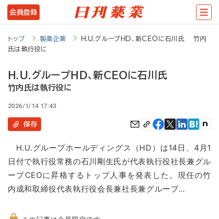
メ
会員登録
イ
ン
トップ
製薬企業
H.U.グループHD、新CEOに石川氏 竹内
氏は執行役に
コ
ン
H.U.グループHD、新CEOに石川氏
テ
竹内氏は執行役に
ン
2026/1/14 17:43
ツ
保存
に
H.U.グループホールディングス（HD）は14日、4月1
移
日付で執行役常務の石川剛生氏が代表執行役社長兼グル
動
ープCEOに昇格するトップ人事を発表した。現任の竹
内成和取締役代表執行役会長兼社長兼グループ…