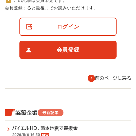
この記事は会員限定です。
非
会員登録すると最後までお読みいただけます。
会
員
の
ログイン
閲
覧
制
限
会員登録
に
つ
い
て
前のページに戻る
製薬企業
最新記事
バイエルHD、熊本地震で義援金
2026/8/6 16:50