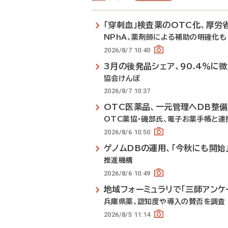
「穿刺血」検査薬のOTC化、厚労
NPhA、薬剤師による補助の明確化も
2026/8/7 10:40
3月の後発品シェア、90.4％に
協会けんぽ
2026/8/7 10:37
OTC医薬品、一元管理へDB整
OTC薬協・磯部氏、電子お薬手帳と連
2026/8/6 10:50
ゲノムDBの運用、「今秋にも開始
推進機構
2026/8/6 10:49
地域フォーミュラリで「三師アンケ
兵庫県薬、認知度や導入の賛否を調査
2026/8/5 11:14