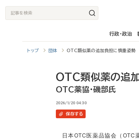
メ
記
イ
事
ン
を
行政・政治
コ
検
ン
索
トップ
団体
OTC類似薬の追加負担に慎重姿勢 
テ
ン
ツ
OTC類似薬の追
に
OTC薬協・磯部氏
移
2026/1/20 04:30
動
保存
する
日本OTC医薬品協会（OTC