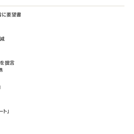
省に要望書
微減
備を提言
携
」
ート」