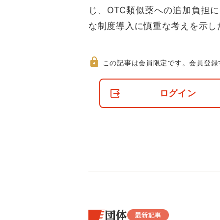
じ、OTC類似薬への追加負担
な制度導入に慎重な考えを示し
この記事は会員限定です。
会員登録
非
会
ログイン
員
の
閲
覧
制
限
に
つ
い
て
団体
最新記事