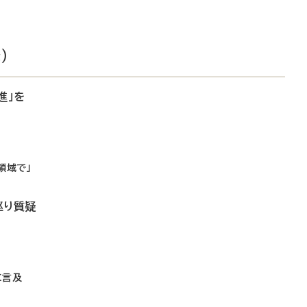
）
進」を
領域で」
巡り質疑
に言及