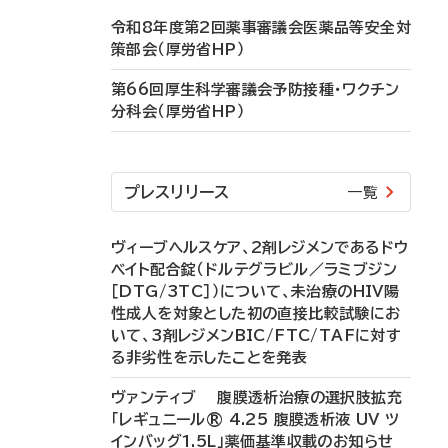
令和8年度第2回薬事審議会医薬品等安全対
策部会（厚労省HP）
第66回厚生科学審議会予防接種・ワクチン
分科会（厚労省HP）
プレスリリース
一覧
ヴィーブヘルスケア、2剤レジメンであるドウ
ベイト配合錠（ドルテグラビル／ラミブジン
［DTG/3TC］）について、未治療のHIV陽
性成人を対象とした初の直接比較試験にお
いて、3剤レジメンBIC/FTC/TAFに対す
る非劣性を示したことを発表
ヴァンティブ 腹膜透析治療の選択肢拡充
「レギュニール® 4.25 腹膜透析液 UV ツ
インバッグ1.5L」薬価基準収載のお知らせ