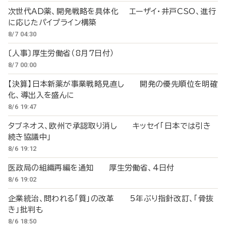
次世代AD薬、開発戦略を具体化 エーザイ・井戸CSO、進行
に応じたパイプライン構築
8/7 04:30
〔人事〕厚生労働省（8月7日付）
8/7 00:00
【決算】日本新薬が事業戦略見直し 開発の優先順位を明確
化、導出入を盛んに
8/6 19:47
タブネオス、欧州で承認取り消し キッセイ「日本では引き
続き協議中」
8/6 19:12
医政局の組織再編を通知 厚生労働省、4日付
8/6 19:02
企業統治、問われる「質」の改革 5年ぶり指針改訂、「骨抜
き」批判も
8/6 18:50