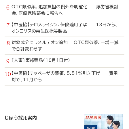
OTC類似薬、追加負担の例外を明確化 厚労省検討
会、医療保険部会に報告へ
【中医協】テロメライシン、保険適用了承 13日から、
オンコリスの再生医療等製品
対象成分にラメルテオン追加 OTC類似薬、一増一減
で合計変わらず
〔人事〕東邦薬品（10月1日付）
【中医協】テッペーザの薬価、5.51％引き下げ 費用
対で、11月から
寄
稿
じほう採用案内