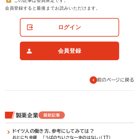
この記事は会員限定です。
非
会員登録すると最後までお読みいただけます。
会
員
の
ログイン
閲
覧
制
限
会員登録
に
つ
い
て
前のページに戻る
製薬企業
最新記事
ドイツ人の働き方、参考にしてみては？
おとにち金曜 「うぱのちいさな一歩のはなし」（17）