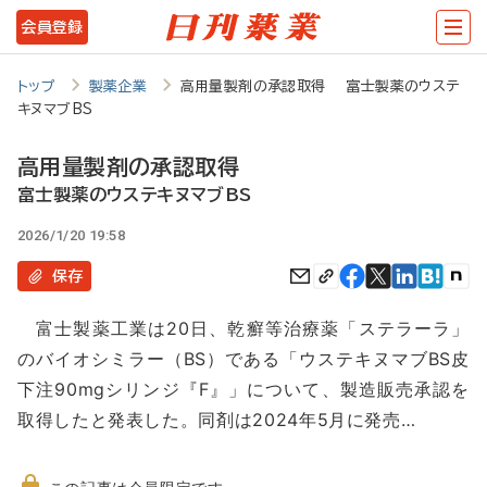
メ
会員登録
イ
ン
トップ
製薬企業
高用量製剤の承認取得 富士製薬のウステ
キヌマブBS
コ
ン
高用量製剤の承認取得
テ
富士製薬のウステキヌマブBS
ン
2026/1/20 19:58
ツ
保存
に
富士製薬工業は20日、乾癬等治療薬「ステラーラ」
移
のバイオシミラー（BS）である「ウステキヌマブBS皮
動
下注90mgシリンジ『F』」について、製造販売承認を
取得したと発表した。同剤は2024年5月に発売…