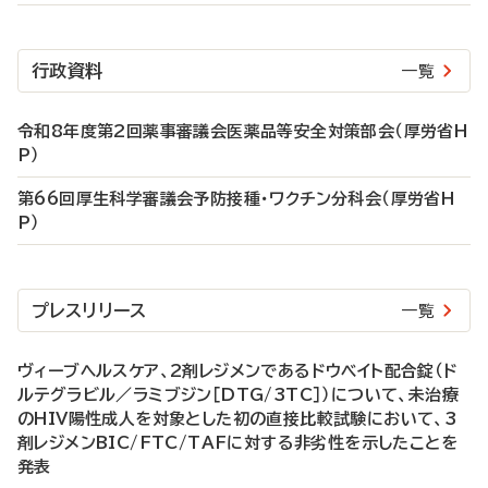
行政資料
一覧
令和8年度第2回薬事審議会医薬品等安全対策部会（厚労省H
P）
第66回厚生科学審議会予防接種・ワクチン分科会（厚労省H
P）
プレスリリース
一覧
ヴィーブヘルスケア、2剤レジメンであるドウベイト配合錠（ド
ルテグラビル／ラミブジン［DTG/3TC］）について、未治療
のHIV陽性成人を対象とした初の直接比較試験において、3
剤レジメンBIC/FTC/TAFに対する非劣性を示したことを
発表