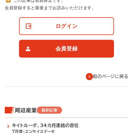
この記事は会員限定です。
非
会員登録すると最後までお読みいただけます。
会
員
の
ログイン
閲
覧
制
限
会員登録
に
つ
い
て
前のページに戻る
周辺産業
最新記事
キイトルーダ、34カ月連続の首位
7月度・エンサイスデータ