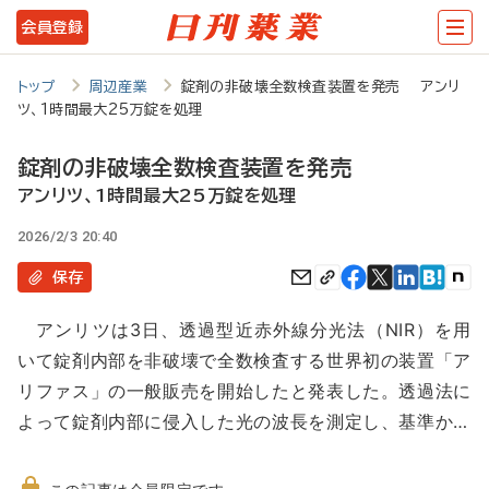
メ
会員登録
イ
ン
トップ
周辺産業
錠剤の非破壊全数検査装置を発売 アンリ
ツ、1時間最大25万錠を処理
コ
ン
錠剤の非破壊全数検査装置を発売
テ
アンリツ、1時間最大25万錠を処理
ン
2026/2/3 20:40
ツ
保存
に
アンリツは3日、透過型近赤外線分光法（NIR）を用
移
いて錠剤内部を非破壊で全数検査する世界初の装置「ア
動
リファス」の一般販売を開始したと発表した。透過法に
よって錠剤内部に侵入した光の波長を測定し、基準か…