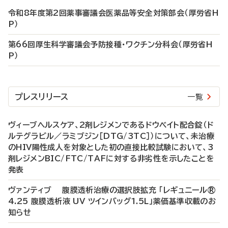
令和8年度第2回薬事審議会医薬品等安全対策部会（厚労省H
P）
第66回厚生科学審議会予防接種・ワクチン分科会（厚労省H
P）
プレスリリース
一覧
ヴィーブヘルスケア、2剤レジメンであるドウベイト配合錠（ド
ルテグラビル／ラミブジン［DTG/3TC］）について、未治療
のHIV陽性成人を対象とした初の直接比較試験において、3
剤レジメンBIC/FTC/TAFに対する非劣性を示したことを
発表
ヴァンティブ 腹膜透析治療の選択肢拡充 「レギュニール®
4.25 腹膜透析液 UV ツインバッグ1.5L」薬価基準収載のお
知らせ