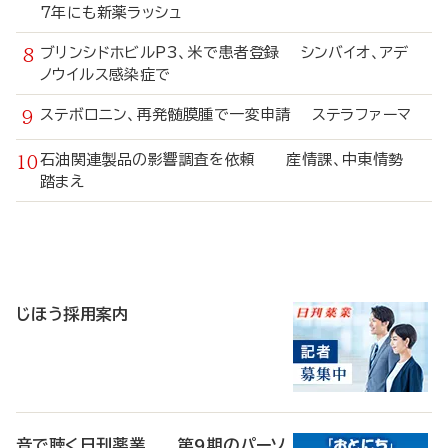
7年にも新薬ラッシュ
ブリンシドホビルP3、米で患者登録 シンバイオ、アデ
ノウイルス感染症で
ステボロニン、再発髄膜腫で一変申請 ステラファーマ
石油関連製品の影響調査を依頼 産情課、中東情勢
踏まえ
寄
稿
じほう採用案内
音で聴く日刊薬業 第9期のパーソ