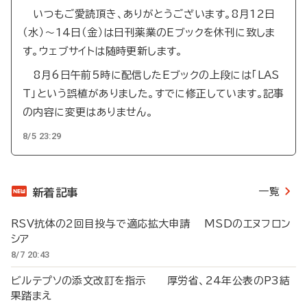
いつもご愛読頂き、ありがとうございます。8月12日
（水）～14日（金）は日刊薬業のEブックを休刊に致しま
す。ウェブサイトは随時更新します。
8月6日午前5時に配信したEブックの上段には「LAS
T」という誤植がありました。すでに修正しています。記事
の内容に変更はありません。
8/5 23:29
一覧
新着記事
RSV抗体の2回目投与で適応拡大申請 MSDのエヌフロン
シア
8/7 20:43
ビルテプソの添文改訂を指示 厚労省、24年公表のP3結
果踏まえ