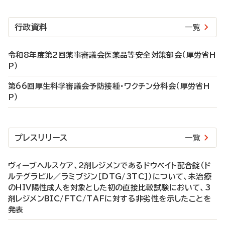
行政資料
一覧
令和8年度第2回薬事審議会医薬品等安全対策部会（厚労省H
P）
第66回厚生科学審議会予防接種・ワクチン分科会（厚労省H
P）
プレスリリース
一覧
ヴィーブヘルスケア、2剤レジメンであるドウベイト配合錠（ド
ルテグラビル／ラミブジン［DTG/3TC］）について、未治療
のHIV陽性成人を対象とした初の直接比較試験において、3
剤レジメンBIC/FTC/TAFに対する非劣性を示したことを
発表