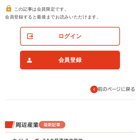
この記事は会員限定です。
非
会員登録すると最後までお読みいただけます。
会
員
の
ログイン
閲
覧
制
限
会員登録
に
つ
い
て
前のページに戻る
周辺産業
最新記事