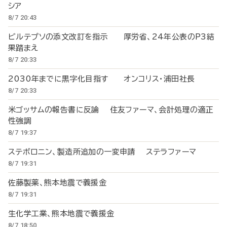
シア
8/7 20:43
ビルテプソの添文改訂を指示 厚労省、24年公表のP3結
果踏まえ
8/7 20:33
2030年までに黒字化目指す オンコリス・浦田社長
8/7 20:33
米ゴッサムの報告書に反論 住友ファーマ、会計処理の適正
性強調
8/7 19:37
ステボロニン、製造所追加の一変申請 ステラファーマ
8/7 19:31
佐藤製薬、熊本地震で義援金
8/7 19:31
生化学工業、熊本地震で義援金
8/7 18:50