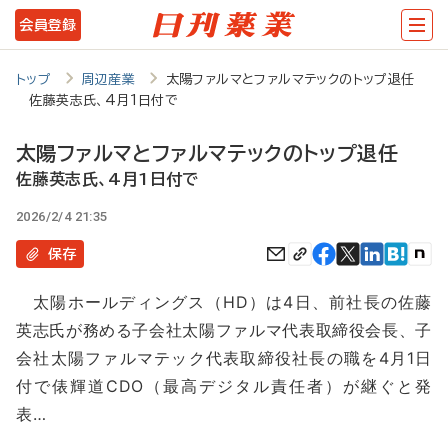
メ
会員登録
イ
ン
トップ
周辺産業
太陽ファルマとファルマテックのトップ退任
佐藤英志氏、4月1日付で
コ
ン
太陽ファルマとファルマテックのトップ退任
テ
佐藤英志氏、4月1日付で
ン
2026/2/4 21:35
ツ
保存
に
太陽ホールディングス（HD）は4日、前社長の佐藤
移
英志氏が務める子会社太陽ファルマ代表取締役会長、子
動
会社太陽ファルマテック代表取締役社長の職を4月1日
付で俵輝道CDO（最高デジタル責任者）が継ぐと発
表…