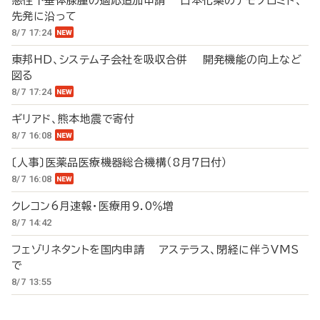
悪性下垂体腺腫の適応追加申請 日本化薬のテモゾロミド、
先発に沿って
8/7 17:24
東邦HD、システム子会社を吸収合併 開発機能の向上など
図る
8/7 17:24
ギリアド、熊本地震で寄付
8/7 16:08
〔人事〕医薬品医療機器総合機構（8月7日付）
8/7 16:08
クレコン6月速報・医療用9.0％増
8/7 14:42
フェゾリネタントを国内申請 アステラス、閉経に伴うVMS
で
8/7 13:55