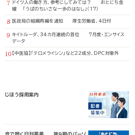
ドイツ人の働き方、参考にしてみては？ おとにち金
曜 「うぱのちいさな一歩のはなし」（17）
医政局の組織再編を通知 厚生労働省、4日付
キイトルーダ、34カ月連続の首位 7月度・エンサイス
データ
【中医協】「テロメライシン」など22成分、DPC対象外
寄
稿
じほう採用案内
音で聴く日刊薬業 第9期のパーソ