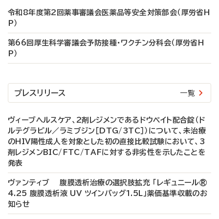
令和8年度第2回薬事審議会医薬品等安全対策部会（厚労省H
P）
第66回厚生科学審議会予防接種・ワクチン分科会（厚労省H
P）
プレスリリース
一覧
ヴィーブヘルスケア、2剤レジメンであるドウベイト配合錠（ド
ルテグラビル／ラミブジン［DTG/3TC］）について、未治療
のHIV陽性成人を対象とした初の直接比較試験において、3
剤レジメンBIC/FTC/TAFに対する非劣性を示したことを
発表
ヴァンティブ 腹膜透析治療の選択肢拡充 「レギュニール®
4.25 腹膜透析液 UV ツインバッグ1.5L」薬価基準収載のお
知らせ