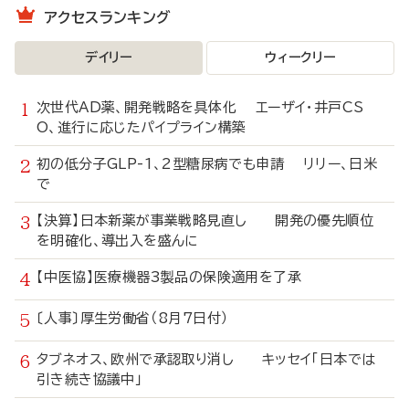
アクセスランキング
デイリー
ウィークリー
次世代AD薬、開発戦略を具体化 エーザイ・井戸CS
O、進行に応じたパイプライン構築
初の低分子GLP-1、2型糖尿病でも申請 リリー、日米
で
【決算】日本新薬が事業戦略見直し 開発の優先順位
を明確化、導出入を盛んに
【中医協】医療機器3製品の保険適用を了承
〔人事〕厚生労働省（8月7日付）
タブネオス、欧州で承認取り消し キッセイ「日本では
引き続き協議中」