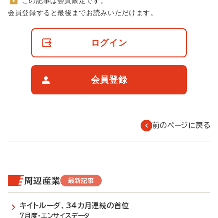
この記事は会員限定です。
非
会員登録すると最後までお読みいただけます。
会
員
の
ログイン
閲
覧
制
限
会員登録
に
つ
い
て
前のページに戻る
周辺産業
最新記事
キイトルーダ、34カ月連続の首位
7月度・エンサイスデータ