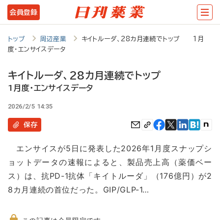
メ
会員登録
イ
ン
トップ
周辺産業
キイトルーダ、28カ月連続でトップ 1月
度・エンサイスデータ
コ
ン
キイトルーダ、28カ月連続でトップ
テ
1月度・エンサイスデータ
ン
2026/2/5 14:35
ツ
保存
に
エンサイスが5日に発表した2026年1月度スナップシ
移
ョットデータの速報によると、製品売上高（薬価ベー
動
ス）は、抗PD-1抗体「キイトルーダ」（176億円）が2
8カ月連続の首位だった。GIP/GLP-1…