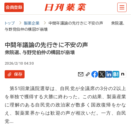
メ
会員登録
イ
ン
トップ
製薬企業
中間年議論の先行きに不安の声 衆院選、
与野党伯仲の構図が崩壊
コ
ン
中間年議論の先行きに不安の声
テ
衆院選、与野党伯仲の構図が崩壊
ン
2026/2/10 04:30
ツ
保存
に
第51回衆議院選挙は、自民党が全議席の3分の2以上
移
を単独で獲得する大勝に終わった。この結果、製薬産業
動
に理解のある自民党の政治家が数多く国政復帰をかな
え、製薬業界からは歓迎の声が相次いだ。一方、自民
党…