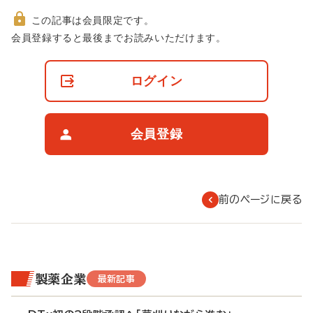
この記事は会員限定です。
非
会員登録すると最後までお読みいただけます。
会
員
の
ログイン
閲
覧
制
限
会員登録
に
つ
い
て
前のページに戻る
製薬企業
最新記事