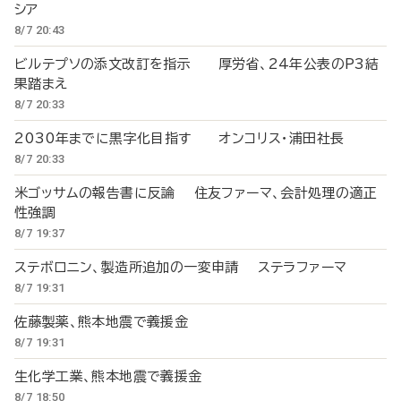
シア
8/7 20:43
ビルテプソの添文改訂を指示 厚労省、24年公表のP3結
果踏まえ
8/7 20:33
2030年までに黒字化目指す オンコリス・浦田社長
8/7 20:33
米ゴッサムの報告書に反論 住友ファーマ、会計処理の適正
性強調
8/7 19:37
ステボロニン、製造所追加の一変申請 ステラファーマ
8/7 19:31
佐藤製薬、熊本地震で義援金
8/7 19:31
生化学工業、熊本地震で義援金
8/7 18:50