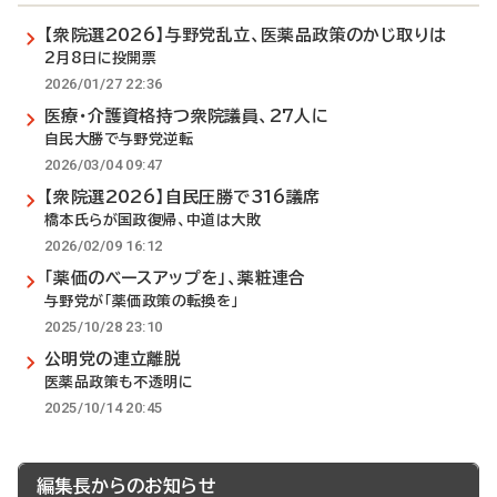
【衆院選2026】与野党乱立、医薬品政策のかじ取りは
2月8日に投開票
2026/01/27 22:36
医療・介護資格持つ衆院議員、27人に
自民大勝で与野党逆転
2026/03/04 09:47
【衆院選2026】自民圧勝で316議席
橋本氏らが国政復帰、中道は大敗
2026/02/09 16:12
「薬価のベースアップを」、薬粧連合
与野党が「薬価政策の転換を」
2025/10/28 23:10
公明党の連立離脱
医薬品政策も不透明に
2025/10/14 20:45
編集長からのお知らせ