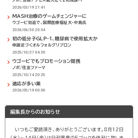
ノボ、治療アクセス最大化で2桁成長へ
2026/03/19 21:41
MASH治療のゲームチェンジャーに
ウゴービ効追で、国際医療福祉大・中島氏
2026/06/30 20:04
初の低分子GLP-1、糖尿病で使用拡大か
申請近づくオルフォルグリプロン
2025/10/27 04:30
ウゴービでもプロモーション提携
ノボ/住友ファーマ
2025/10/14 20:25
適応が多い薬
2026/05/19 00:00
編集長からのお知らせ
いつもご愛読頂き、ありがとうございます。8月12日
（水）～14日（金）は日刊薬業のEブックを休刊に致しま