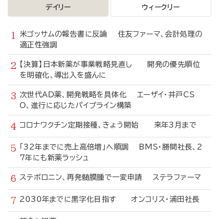
デイリー
ウィークリー
米ゴッサムの報告書に反論 住友ファーマ、会計処理の
適正性強調
【決算】日本新薬が事業戦略見直し 開発の優先順位
を明確化、導出入を盛んに
次世代AD薬、開発戦略を具体化 エーザイ・井戸CS
O、進行に応じたパイプライン構築
コロナワクチン定期接種、きょう開始 来年3月まで
「32年までに売上高倍増」へ順調 BMS・勝間社長、2
7年にも新薬ラッシュ
ステボロニン、再発髄膜腫で一変申請 ステラファーマ
2030年までに黒字化目指す オンコリス・浦田社長