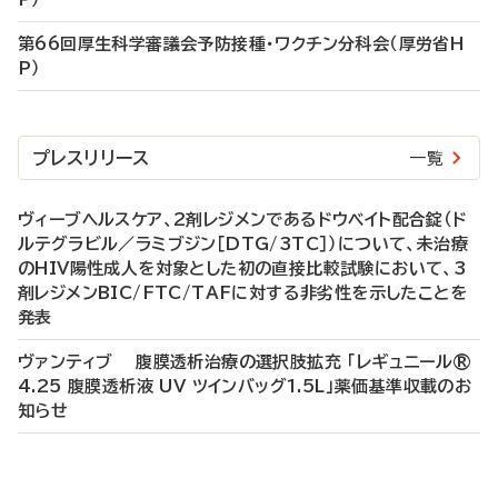
第66回厚生科学審議会予防接種・ワクチン分科会（厚労省H
P）
プレスリリース
一覧
ヴィーブヘルスケア、2剤レジメンであるドウベイト配合錠（ド
ルテグラビル／ラミブジン［DTG/3TC］）について、未治療
のHIV陽性成人を対象とした初の直接比較試験において、3
剤レジメンBIC/FTC/TAFに対する非劣性を示したことを
発表
ヴァンティブ 腹膜透析治療の選択肢拡充 「レギュニール®
4.25 腹膜透析液 UV ツインバッグ1.5L」薬価基準収載のお
知らせ
P