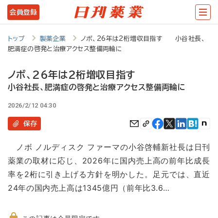
メ
会員登録
イ
ン
トップ
製薬企業
ノボ、26年は2桁増収目指す 小谷社長、
肥満症の啓発と治療アクセス整備両輪に
コ
ン
ノボ、26年は2桁増収目指す
テ
小谷社長、肥満症の啓発と治療アクセス整備両輪に
ン
2026/2/12 04:30
ツ
保存
に
ノボ ノルディスク ファーマの小谷啓輔新社長は日刊
移
薬業の取材に応じ、2026年に国内売上高の前年比成長
動
率を2桁に引き上げる方針を明かした。足元では、直近
24年の国内売上高は1345億円（前年比3.6…