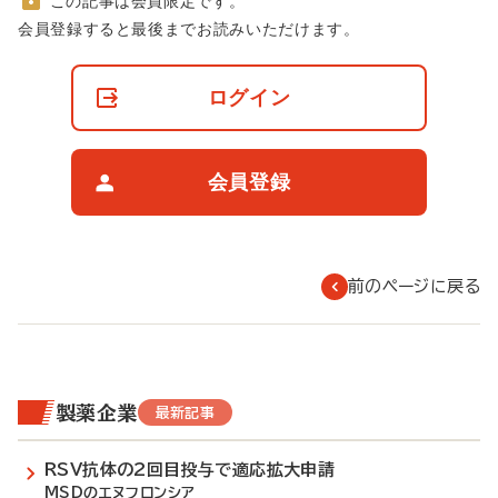
この記事は会員限定です。
非
会員登録すると最後までお読みいただけます。
会
員
の
ログイン
閲
覧
制
限
会員登録
に
つ
い
て
前のページに戻る
製薬企業
最新記事
RSV抗体の2回目投与で適応拡大申請
MSDのエヌフロンシア