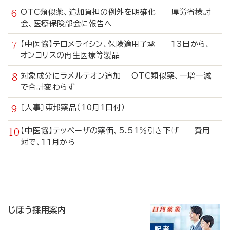
OTC類似薬、追加負担の例外を明確化 厚労省検討
会、医療保険部会に報告へ
【中医協】テロメライシン、保険適用了承 13日から、
オンコリスの再生医療等製品
対象成分にラメルテオン追加 OTC類似薬、一増一減
で合計変わらず
〔人事〕東邦薬品（10月1日付）
【中医協】テッペーザの薬価、5.51％引き下げ 費用
対で、11月から
寄
稿
じほう採用案内