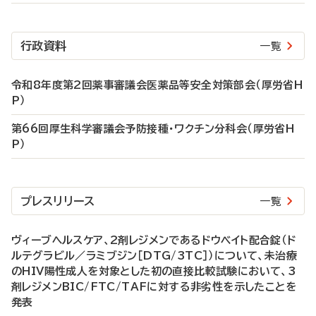
行政資料
一覧
令和8年度第2回薬事審議会医薬品等安全対策部会（厚労省H
P）
第66回厚生科学審議会予防接種・ワクチン分科会（厚労省H
P）
プレスリリース
一覧
ヴィーブヘルスケア、2剤レジメンであるドウベイト配合錠（ド
ルテグラビル／ラミブジン［DTG/3TC］）について、未治療
のHIV陽性成人を対象とした初の直接比較試験において、3
剤レジメンBIC/FTC/TAFに対する非劣性を示したことを
発表