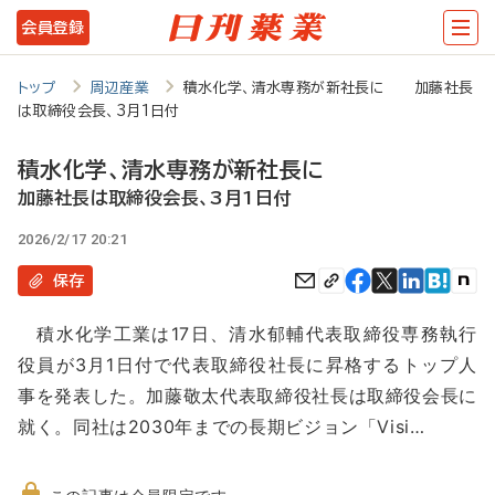
メ
会員登録
イ
ン
トップ
周辺産業
積水化学、清水専務が新社長に 加藤社長
は取締役会長、3月1日付
コ
ン
積水化学、清水専務が新社長に
テ
加藤社長は取締役会長、3月1日付
ン
2026/2/17 20:21
ツ
保存
に
積水化学工業は17日、清水郁輔代表取締役専務執行
移
役員が3月1日付で代表取締役社長に昇格するトップ人
動
事を発表した。加藤敬太代表取締役社長は取締役会長に
就く。同社は2030年までの長期ビジョン「Visi…