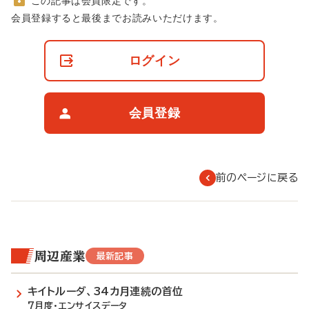
この記事は会員限定です。
非
会員登録すると最後までお読みいただけます。
会
員
の
ログイン
閲
覧
制
限
会員登録
に
つ
い
て
前のページに戻る
周辺産業
最新記事
キイトルーダ、34カ月連続の首位
7月度・エンサイスデータ