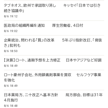
タブネオス、欧州で承認取り消し キッセイ「日本では引き
続き協議中」
8/6 19:12
医政局の組織再編を通知 厚生労働省、4日付
8/6 19:02
企業統治、問われる「質」の改革 5年ぶり指針改訂、「骨抜
き」批判も
8/6 18:50
【決算】ロート、通期予想を上方修正 日本やアジアなど好調
8/6 18:49
ロート豪州子会社、外用鎮痛剤事業を買収 セルフケア事業
を強化
8/6 18:49
日本薬局方、二十改正へ基本方針 局方部会、目標は31年
4月施行
8/6 18:48