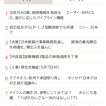
次世代AD薬、開発戦略を具体化 エーザイ・井戸CS
O、進行に応じたパイプライン構築
初の低分子GLP-1、2型糖尿病でも申請 リリー、日米
で
【決算】日本新薬が事業戦略見直し 開発の優先順位
を明確化、導出入を盛んに
【中医協】医療機器3製品の保険適用を了承
〔人事〕厚生労働省（8月7日付）
タブネオス、欧州で承認取り消し キッセイ「日本では
引き続き協議中」
ドイツ人の働き方、参考にしてみては？ おとにち金
曜 「うぱのちいさな一歩のはなし」（17）