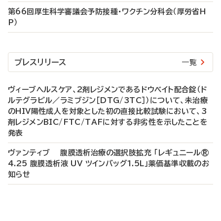
第66回厚生科学審議会予防接種・ワクチン分科会（厚労省H
P）
プレスリリース
一覧
ヴィーブヘルスケア、2剤レジメンであるドウベイト配合錠（ド
ルテグラビル／ラミブジン［DTG/3TC］）について、未治療
のHIV陽性成人を対象とした初の直接比較試験において、3
剤レジメンBIC/FTC/TAFに対する非劣性を示したことを
発表
ヴァンティブ 腹膜透析治療の選択肢拡充 「レギュニール®
4.25 腹膜透析液 UV ツインバッグ1.5L」薬価基準収載のお
知らせ
P