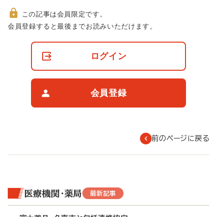
この記事は会員限定です。
非
会員登録すると最後までお読みいただけます。
会
員
の
ログイン
閲
覧
制
限
会員登録
に
つ
い
て
前のページに戻る
医療機関・薬局
最新記事