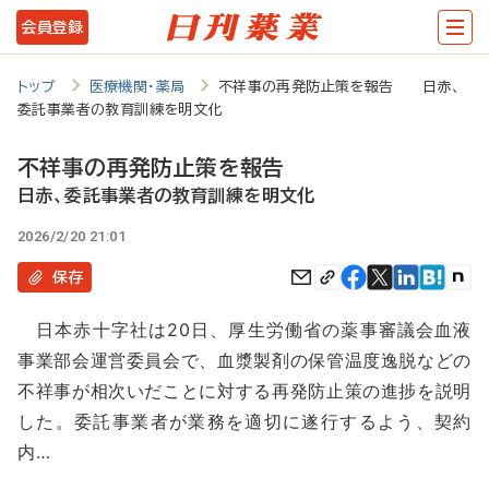
メ
会員登録
イ
ン
トップ
医療機関・薬局
不祥事の再発防止策を報告 日赤、
委託事業者の教育訓練を明文化
コ
ン
不祥事の再発防止策を報告
テ
日赤、委託事業者の教育訓練を明文化
ン
2026/2/20 21:01
ツ
保存
に
日本赤十字社は20日、厚生労働省の薬事審議会血液
移
事業部会運営委員会で、血漿製剤の保管温度逸脱などの
動
不祥事が相次いだことに対する再発防止策の進捗を説明
した。委託事業者が業務を適切に遂行するよう、契約
内…