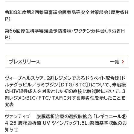
令和8年度第2回薬事審議会医薬品等安全対策部会（厚労省H
P）
第66回厚生科学審議会予防接種・ワクチン分科会（厚労省H
P）
プレスリリース
一覧
ヴィーブヘルスケア、2剤レジメンであるドウベイト配合錠（ド
ルテグラビル／ラミブジン［DTG/3TC］）について、未治療
のHIV陽性成人を対象とした初の直接比較試験において、3
剤レジメンBIC/FTC/TAFに対する非劣性を示したことを
発表
ヴァンティブ 腹膜透析治療の選択肢拡充 「レギュニール®
4.25 腹膜透析液 UV ツインバッグ1.5L」薬価基準収載のお
知らせ