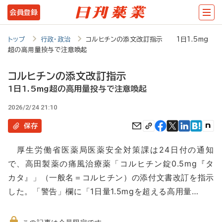
メ
会員登録
イ
ン
トップ
行政・政治
コルヒチンの添文改訂指示 1日1.5mg
超の高用量投与で注意喚起
コ
ン
コルヒチンの添文改訂指示
テ
1日1.5mg超の高用量投与で注意喚起
ン
2026/2/24 21:10
ツ
保存
に
厚生労働省医薬局医薬安全対策課は24日付の通知
移
で、高田製薬の痛風治療薬「コルヒチン錠0.5mg『タ
動
カタ』」（一般名＝コルヒチン）の添付文書改訂を指示
した。「警告」欄に「1日量1.5mgを超える高用量…