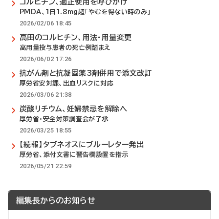
コルヒチン、適正使用を呼びかけ
PMDA、1日1.8mg超「やむを得ない時のみ」
2026/02/06 18:45
高田のコルヒチン、用法・用量変更
高用量投与患者の死亡例踏まえ
2026/06/02 17:26
抗がん剤と抗凝固薬3剤併用で添文改訂
厚労省安対課、出血リスクに対応
2026/03/06 21:38
炭酸リチウム、妊婦禁忌を解除へ
厚労省・安全対策調査会が了承
2026/03/25 18:55
【続報】タブネオスにブルーレター発出
厚労省、添付文書に警告欄設置を指示
2026/05/21 22:59
編集長からのお知らせ