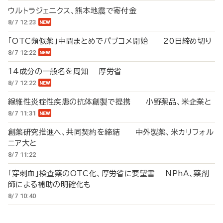
ウルトラジェニクス、熊本地震で寄付金
8/7 12:23
「OTC類似薬」中間まとめでパブコメ開始 20日締め切り
8/7 12:22
14成分の一般名を周知 厚労省
8/7 12:22
線維性炎症性疾患の抗体創製で提携 小野薬品、米企業と
8/7 11:31
創薬研究推進へ、共同契約を締結 中外製薬、米カリフォル
ニア大と
8/7 11:22
「穿刺血」検査薬のOTC化、厚労省に要望書 NPhA、薬剤
師による補助の明確化も
8/7 10:40