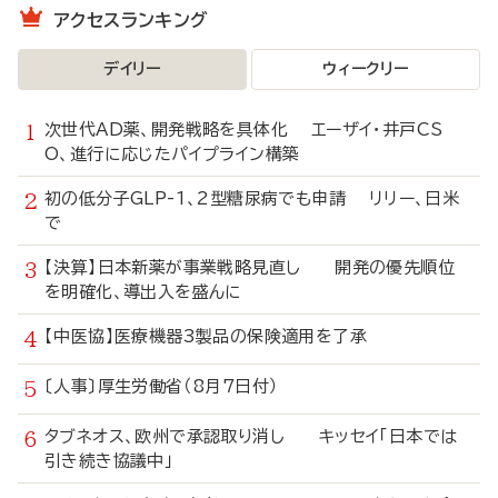
アクセスランキング
デイリー
ウィークリー
次世代AD薬、開発戦略を具体化 エーザイ・井戸CS
O、進行に応じたパイプライン構築
初の低分子GLP-1、2型糖尿病でも申請 リリー、日米
で
【決算】日本新薬が事業戦略見直し 開発の優先順位
を明確化、導出入を盛んに
【中医協】医療機器3製品の保険適用を了承
〔人事〕厚生労働省（8月7日付）
タブネオス、欧州で承認取り消し キッセイ「日本では
引き続き協議中」