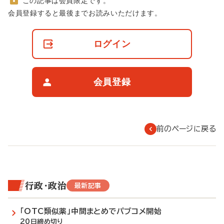
この記事は会員限定です。
非
会員登録すると最後までお読みいただけます。
会
員
の
ログイン
閲
覧
制
限
会員登録
に
つ
い
て
前のページに戻る
行政・政治
最新記事
「OTC類似薬」中間まとめでパブコメ開始
20日締め切り