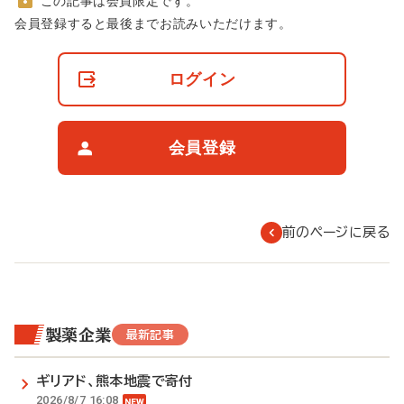
この記事は会員限定です。
非
会員登録すると最後までお読みいただけます。
会
員
の
ログイン
閲
覧
制
限
会員登録
に
つ
い
て
前のページに戻る
製薬企業
最新記事
ギリアド、熊本地震で寄付
2026/8/7 16:08