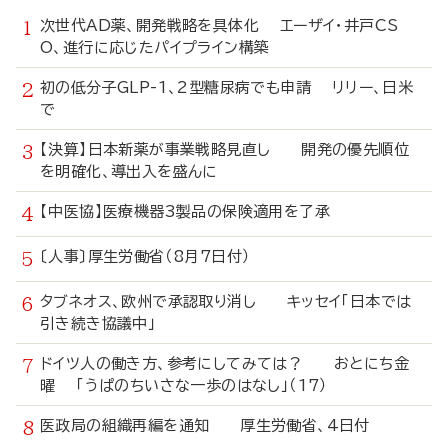
次世代AD薬、開発戦略を具体化 エーザイ・井戸CS
O、進行に応じたパイプライン構築
初の低分子GLP-1、2型糖尿病でも申請 リリー、日米
で
【決算】日本新薬が事業戦略見直し 開発の優先順位
を明確化、導出入を盛んに
【中医協】医療機器3製品の保険適用を了承
〔人事〕厚生労働省（8月7日付）
タブネオス、欧州で承認取り消し キッセイ「日本では
引き続き協議中」
ドイツ人の働き方、参考にしてみては？ おとにち金
曜 「うぱのちいさな一歩のはなし」（17）
医政局の組織再編を通知 厚生労働省、4日付