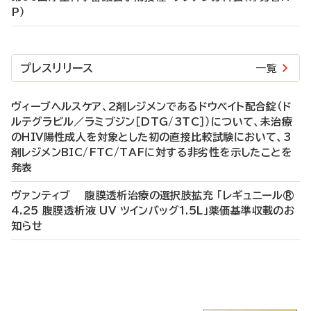
P）
プレスリリース
一覧
ヴィーブヘルスケア、2剤レジメンであるドウベイト配合錠（ド
ルテグラビル／ラミブジン［DTG/3TC］）について、未治療
のHIV陽性成人を対象とした初の直接比較試験において、3
剤レジメンBIC/FTC/TAFに対する非劣性を示したことを
発表
ヴァンティブ 腹膜透析治療の選択肢拡充 「レギュニール®
4.25 腹膜透析液 UV ツインバッグ1.5L」薬価基準収載のお
知らせ
P
R