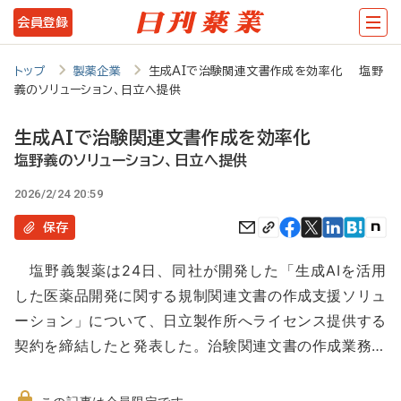
メ
会員登録
イ
ン
トップ
製薬企業
生成AIで治験関連文書作成を効率化 塩野
義のソリューション、日立へ提供
コ
ン
生成AIで治験関連文書作成を効率化
テ
塩野義のソリューション、日立へ提供
ン
2026/2/24 20:59
ツ
保存
に
塩野義製薬は24日、同社が開発した「生成AIを活用
移
した医薬品開発に関する規制関連文書の作成支援ソリュ
動
ーション」について、日立製作所へライセンス提供する
契約を締結したと発表した。治験関連文書の作成業務…