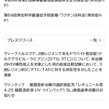
令和8年度第2回薬事審議会医薬品等安全対策部会（厚労省H
P）
第66回厚生科学審議会予防接種・ワクチン分科会（厚労省H
P）
プレスリリース
一覧
ヴィーブヘルスケア、2剤レジメンであるドウベイト配合錠（ド
ルテグラビル／ラミブジン［DTG/3TC］）について、未治療
のHIV陽性成人を対象とした初の直接比較試験において、3
剤レジメンBIC/FTC/TAFに対する非劣性を示したことを
発表
ヴァンティブ 腹膜透析治療の選択肢拡充 「レギュニール®
4.25 腹膜透析液 UV ツインバッグ1.5L」薬価基準収載のお
知らせ