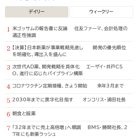
デイリー
ウィークリー
米ゴッサムの報告書に反論 住友ファーマ、会計処理の
適正性強調
【決算】日本新薬が事業戦略見直し 開発の優先順位
を明確化、導出入を盛んに
次世代AD薬、開発戦略を具体化 エーザイ・井戸CS
O、進行に応じたパイプライン構築
コロナワクチン定期接種、きょう開始 来年3月まで
2030年までに黒字化目指す オンコリス・浦田社長
朝食と服薬
「32年までに売上高倍増」へ順調 BMS・勝間社長、2
7年にも新薬ラッシュ