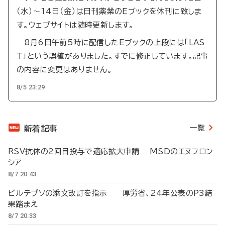
（水）～14日（金）は日刊薬業のEブックを休刊に致しま
す。ウェブサイトは随時更新します。
8月6日午前5時に配信したEブックの上段には「LAS
T」という誤植がありました。すでに修正しています。記事
の内容に変更はありません。
8/5 23:29
一覧
新着記事
RSV抗体の2回目投与で適応拡大申請 MSDのエヌフロン
シア
8/7 20:43
ビルテプソの添文改訂を指示 厚労省、24年公表のP3結
果踏まえ
8/7 20:33