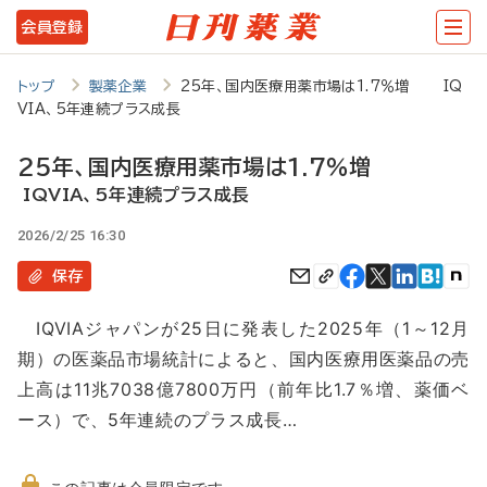
メ
会員登録
イ
ン
トップ
製薬企業
25年、国内医療用薬市場は1.7％増 IQ
VIA、5年連続プラス成長
コ
ン
25年、国内医療用薬市場は1.7％増
テ
IQVIA、5年連続プラス成長
ン
2026/2/25 16:30
ツ
保存
に
IQVIAジャパンが25日に発表した2025年（1～12月
移
期）の医薬品市場統計によると、国内医療用医薬品の売
動
上高は11兆7038億7800万円（前年比1.7％増、薬価ベ
ース）で、5年連続のプラス成長…