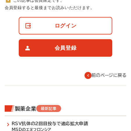
この記事は会員限定です。
非
会員登録すると最後までお読みいただけます。
会
員
の
ログイン
閲
覧
制
限
会員登録
に
つ
い
て
前のページに戻る
製薬企業
最新記事
RSV抗体の2回目投与で適応拡大申請
MSDのエヌフロンシア