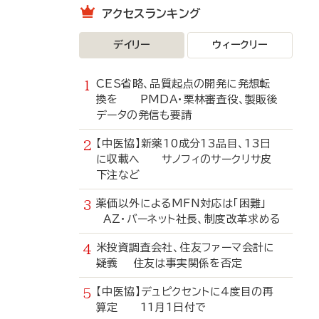
アクセスランキング
デイリー
ウィークリー
CES省略、品質起点の開発に発想転
換を PMDA・栗林審査役、製販後
データの発信も要請
【中医協】新薬10成分13品目、13日
に収載へ サノフィのサークリサ皮
下注など
薬価以外によるMFN対応は「困難」
AZ・バーネット社長、制度改革求める
米投資調査会社、住友ファーマ会計に
疑義 住友は事実関係を否定
【中医協】デュピクセントに4度目の再
算定 11月1日付で