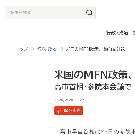
メ
記
イ
事
ン
を
行政・政治
コ
検
ン
索
トップ
行政・政治
米国のMFN政策、「動向を注視」
テ
ン
ツ
米国のMFN政策、
に
高市首相・参院本会議で
移
2026/2/26 20:27
動
保存
する
高市早苗首相は26日の参院本