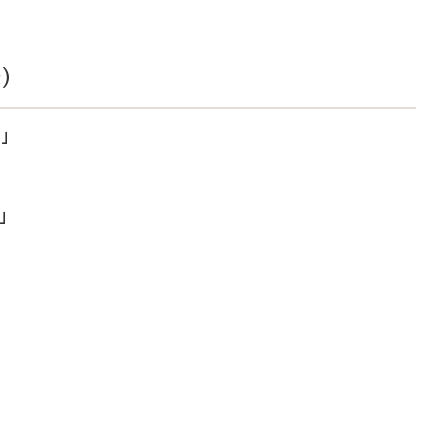
）
」
」