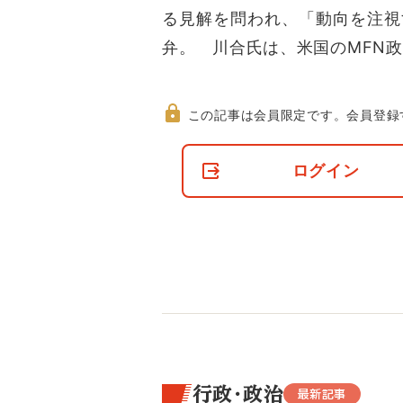
る見解を問われ、「動向を注視
弁。 川合氏は、米国のMFN
この記事は会員限定です。
会員登録
非
会
ログイン
員
の
閲
覧
制
限
に
つ
い
て
行政・政治
最新記事