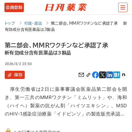
メ
会員登録
イ
ン
トップ
行政・政治
第二部会、MMRワクチンなど承認了承 新
有効成分含有医薬品は3製品
コ
ン
第二部会、MMRワクチンなど承認了承
テ
新有効成分含有医薬品は3製品
ン
2026/3/2 23:50
ツ
保存
に
厚生労働省は2日に薬事審議会医薬品第二部会を開
移
き、第一三共のMMRワクチン「ミムリット」や、海和
動
（ハイヘ）製薬の抗がん剤「ハイツエキシン」、MSD
のHIV-1感染症治療薬「イドビンソ」の製造販売承認…