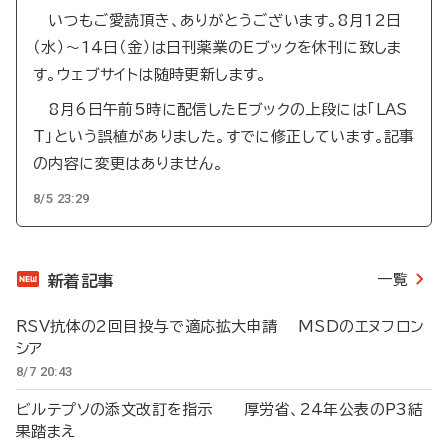
いつもご愛読頂き、ありがとうございます。8月12日
（水）～14日（金）は日刊薬業のEブックを休刊に致しま
す。ウェブサイトは随時更新します。
8月6日午前5時に配信したEブックの上段には「LAS
T」という誤植がありました。すでに修正しています。記事
の内容に変更はありません。
8/5 23:29
一覧
新着記事
RSV抗体の2回目投与で適応拡大申請 MSDのエヌフロン
シア
8/7 20:43
ビルテプソの添文改訂を指示 厚労省、24年公表のP3結
果踏まえ