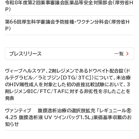
令和8年度第2回薬事審議会医薬品等安全対策部会（厚労省H
P）
第66回厚生科学審議会予防接種・ワクチン分科会（厚労省H
P）
プレスリリース
一覧
ヴィーブヘルスケア、2剤レジメンであるドウベイト配合錠（ド
ルテグラビル／ラミブジン［DTG/3TC］）について、未治療
のHIV陽性成人を対象とした初の直接比較試験において、3
剤レジメンBIC/FTC/TAFに対する非劣性を示したことを
発表
ヴァンティブ 腹膜透析治療の選択肢拡充 「レギュニール®
4.25 腹膜透析液 UV ツインバッグ1.5L」薬価基準収載のお
知らせ