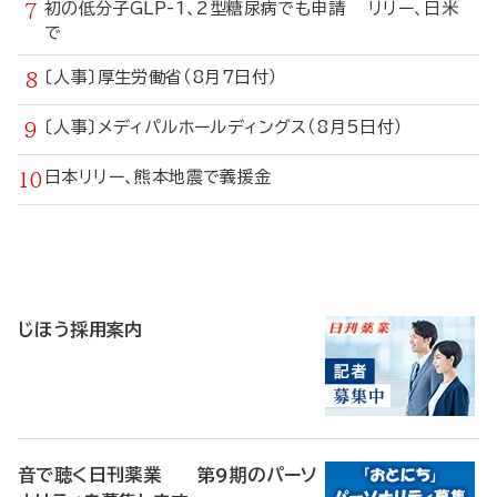
初の低分子GLP-1、2型糖尿病でも申請 リリー、日米
で
〔人事〕厚生労働省（8月7日付）
〔人事〕メディパルホールディングス（8月5日付）
日本リリー、熊本地震で義援金
寄
稿
じほう採用案内
音で聴く日刊薬業 第9期のパーソ