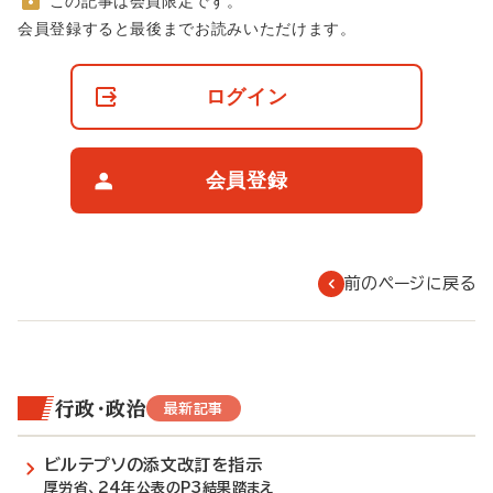
この記事は会員限定です。
非
会員登録すると最後までお読みいただけます。
会
員
の
ログイン
閲
覧
制
限
会員登録
に
つ
い
て
前のページに戻る
行政・政治
最新記事
ビルテプソの添文改訂を指示
厚労省、24年公表のP3結果踏まえ