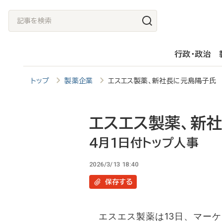
メ
記
イ
事
ン
を
行政・政治
コ
検
ン
索
トップ
製薬企業
エスエス製薬、新社長に元島陽子氏
テ
ン
ツ
エスエス製薬、新
に
4月1日付トップ人事
移
2026/3/13 18:40
動
保存
する
エスエス製薬は13日、マーケ