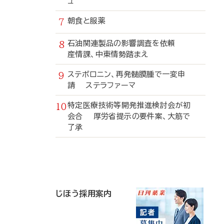
ュ
朝食と服薬
石油関連製品の影響調査を依頼
産情課、中東情勢踏まえ
ステボロニン、再発髄膜腫で一変申
請 ステラファーマ
特定医療技術等開発推進検討会が初
会合 厚労省提示の要件案、大筋で
了承
寄
稿
じほう採用案内