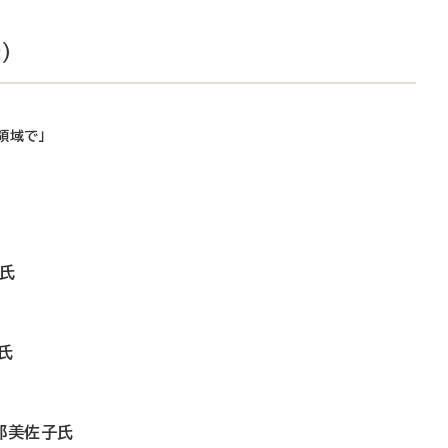
）
領域で」
田氏
氏
部美佐子氏