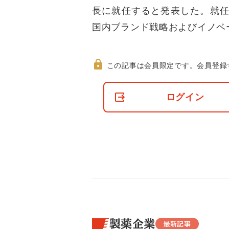
長に就任すると発表した。就任
国内ブランド戦略およびイノベ
この記事は会員限定です。
会員登録
非
会
ログイン
員
の
閲
覧
制
限
に
つ
い
て
製薬企業
最新記事