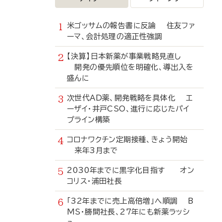
米ゴッサムの報告書に反論 住友ファ
ーマ、会計処理の適正性強調
【決算】日本新薬が事業戦略見直し
開発の優先順位を明確化、導出入を
盛んに
次世代AD薬、開発戦略を具体化 エ
ーザイ・井戸CSO、進行に応じたパイ
プライン構築
コロナワクチン定期接種、きょう開始
来年3月まで
2030年までに黒字化目指す オン
コリス・浦田社長
「32年までに売上高倍増」へ順調 B
MS・勝間社長、27年にも新薬ラッシ