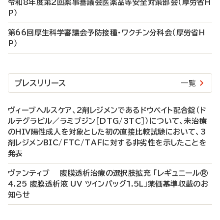
令和8年度第2回薬事審議会医薬品等安全対策部会（厚労省H
P）
第66回厚生科学審議会予防接種・ワクチン分科会（厚労省H
P）
プレスリリース
一覧
ヴィーブヘルスケア、2剤レジメンであるドウベイト配合錠（ド
ルテグラビル／ラミブジン［DTG/3TC］）について、未治療
のHIV陽性成人を対象とした初の直接比較試験において、3
剤レジメンBIC/FTC/TAFに対する非劣性を示したことを
発表
ヴァンティブ 腹膜透析治療の選択肢拡充 「レギュニール®
4.25 腹膜透析液 UV ツインバッグ1.5L」薬価基準収載のお
知らせ