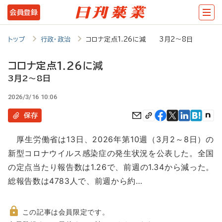
メ
会員登録
イ
ン
トップ
行政・政治
コロナ定点1.26に減 3月2～8日
コ
コロナ定点1.26に減
ン
3月2～8日
テ
2026/3/16 10:06
ン
保存
ツ
に
厚生労働省は13日、2026年第10週（3月2～8日）の
移
新型コロナウイルス感染症の発生状況を公表した。全国
動
の定点当たり報告数は1.26で、前週の1.34から減った。
総報告数は4783人で、前週から約…
この記事は会員限定です。