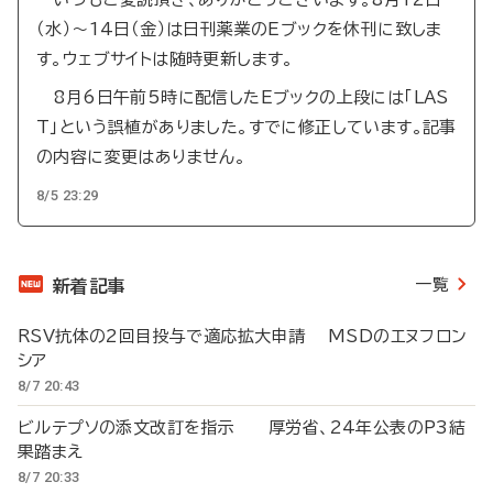
（水）～14日（金）は日刊薬業のEブックを休刊に致しま
す。ウェブサイトは随時更新します。
8月6日午前5時に配信したEブックの上段には「LAS
T」という誤植がありました。すでに修正しています。記事
の内容に変更はありません。
8/5 23:29
一覧
新着記事
RSV抗体の2回目投与で適応拡大申請 MSDのエヌフロン
シア
8/7 20:43
ビルテプソの添文改訂を指示 厚労省、24年公表のP3結
果踏まえ
8/7 20:33