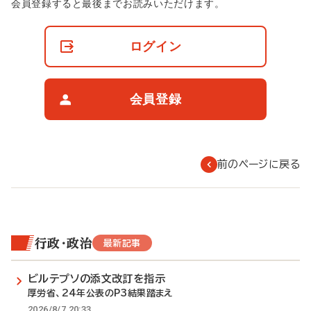
非
会員登録すると最後までお読みいただけます。
会
員
の
ログイン
閲
覧
制
限
会員登録
に
つ
い
て
前のページに戻る
行政・政治
最新記事
ビルテプソの添文改訂を指示
厚労省、24年公表のP3結果踏まえ
2026/8/7 20:33