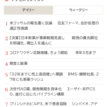
デイリー
ウィークリー
米ゴッサムの報告書に反論 住友ファーマ、会計処理の
適正性強調
【決算】日本新薬が事業戦略見直し 開発の優先順位
を明確化、導出入を盛んに
コロナワクチン定期接種、きょう開始 来年3月まで
朝食と服薬
「32年までに売上高倍増」へ順調 BMS・勝間社長、2
7年にも新薬ラッシュ
次世代AD薬、開発戦略を具体化 エーザイ・井戸CS
O、進行に応じたパイプライン構築
ブリンシドホビルP3、米で患者登録 シンバイオ、アデ