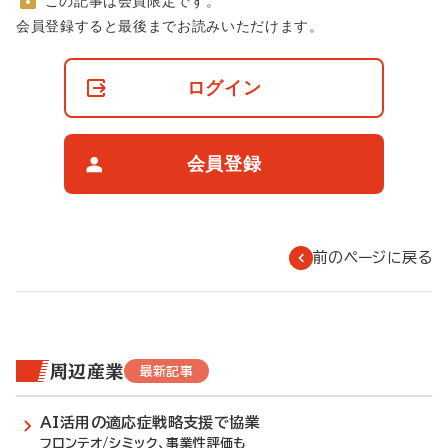
この記事は会員限定です。
非
会員登録すると最後までお読みいただけます。
会
員
の
ログイン
閲
覧
制
限
会員登録
に
つ
い
て
前のページに戻る
周辺産業
最新記事
AI活用の適応症戦略支援で協業
フロンテオ/シミック、事業性評価も