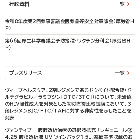
行政資料
一覧
令和8年度第2回薬事審議会医薬品等安全対策部会（厚労省H
P）
第66回厚生科学審議会予防接種・ワクチン分科会（厚労省H
P）
プレスリリース
一覧
ヴィーブヘルスケア、2剤レジメンであるドウベイト配合錠（ド
ルテグラビル／ラミブジン［DTG/3TC］）について、未治療
のHIV陽性成人を対象とした初の直接比較試験において、3
剤レジメンBIC/FTC/TAFに対する非劣性を示したことを
発表
ヴァンティブ 腹膜透析治療の選択肢拡充 「レギュニール®
4.25 腹膜透析液 UV ツインバッグ1.5L」薬価基準収載のお