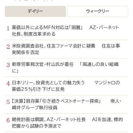
デイリー
ウィークリー
薬価以外によるMFN対応は「困難」 AZ・バーネット
社長、制度改革求める
米投資調査会社、住友ファーマ会計に疑義 住友は事
実関係を否定
新厚労事務次官・村山氏が着任 「風通しの良い組織
に」
日本リリー、投資先としての魅力失う マンジャロの
薬価25％引き下げに反発
【決算】既存薬「引き続きベストオーナー探索」 帝人・
嶋井グループ執行役員
開発計画は順調、AZ・バーネット社長 AIを加速、標的
把握から試験の予測まで