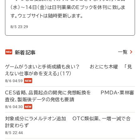
（水）～14日（金）は日刊薬業のEブックを休刊に致しま
す。ウェブサイトは随時更新します。
8/5 23:29
一覧
新着記事
ゲームがうまいと手術成績も良い？ おとにち木曜 「見
えない仕事が命を支える」（17）
8/6 04:59
CES省略、品質起点の開発に発想転換を PMDA・栗林審
査役、製販後データの発信も要請
8/6 04:30
対象成分にラメルテオン追加 OTC類似薬、一増一減で合
計変わらず
8/5 22:44