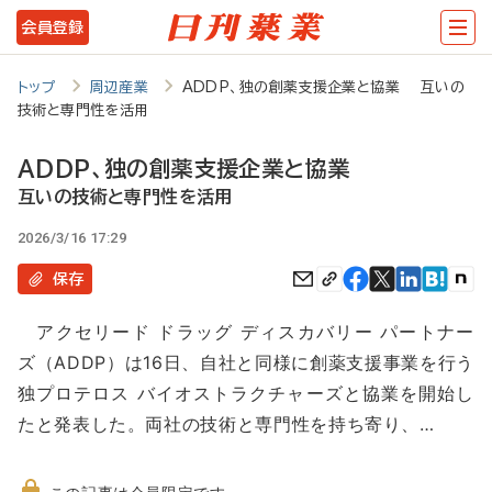
メ
会員登録
イ
ン
トップ
周辺産業
ADDP、独の創薬支援企業と協業 互いの
技術と専門性を活用
コ
ン
ADDP、独の創薬支援企業と協業
テ
互いの技術と専門性を活用
ン
2026/3/16 17:29
ツ
保存
に
アクセリード ドラッグ ディスカバリー パートナー
移
ズ（ADDP）は16日、自社と同様に創薬支援事業を行う
動
独プロテロス バイオストラクチャーズと協業を開始し
たと発表した。両社の技術と専門性を持ち寄り、…