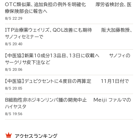
OTC類似薬、追加負担の例外を明確化 厚労省検討会、医
療保険部会に報告へ
8/5 22:29
ITP治療薬ウェイリズ、QOL改善にも期待 阪大加藤教授、
サノフィセミナーで
8/5 20:40
【中医協】新薬10成分13品目、13日に収載へ サノフィの
サークリサ皮下注など
8/5 20:06
【中医協】デュピクセントに4度目の再算定 11月1日付で
8/5 20:05
B細胞性非ホジキンリンパ腫の開発中止 Meiji ファルマの
ハイヤスタ
8/5 19:56
アクセスランキング