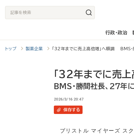
メ
記
イ
事
ン
を
行政・政治
コ
検
ン
索
トップ
製薬企業
「32年までに売上高倍増」へ順調 BMS・
テ
ン
ツ
「32年までに売上
に
BMS・勝間社長、27年
移
2026/3/16 20:47
動
保存
する
ブリストル マイヤーズ スク