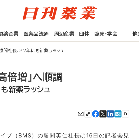
製薬企業
医薬品流通
周辺産業
団体
臨床・学会
他
勝間社長、27年にも新薬ラッシュ
高倍増」へ順調
にも新薬ラッシュ
イブ（BMS）の勝間英仁社長は16日の記者会見