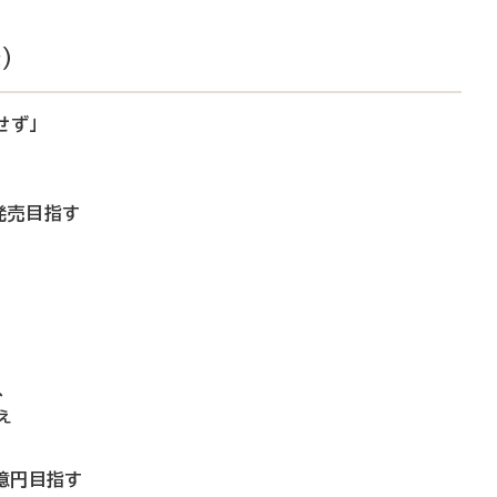
）
せず」
発売目指す
へ
え
0億円目指す