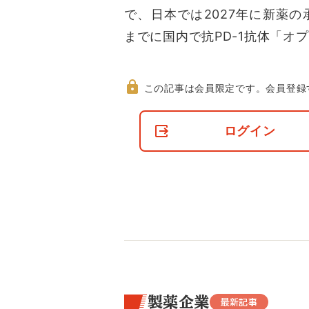
で、日本では2027年に新薬
までに国内で抗PD-1抗体「オ
この記事は会員限定です。
会員登録
非
会
ログイン
員
の
閲
覧
制
限
に
つ
い
て
製薬企業
最新記事