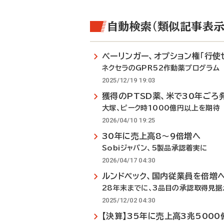
自動検索（類似記事表示
べーリンガー、オプション権「行使
ネクセラのGPR52作動薬プログラム
2025/12/19 19:03
獲得のPTSD薬、米で30年ごろ
大塚、ピーク時1000億円以上を期待
2026/04/10 19:25
30年に売上高8～9倍増へ
Sobiジャパン、5製品承認着実に
2026/04/17 04:30
ルンドベック、国内従業員を倍増
28年末までに、3品目の承認取得見据
2025/12/02 04:30
【決算】35年に売上高3兆500