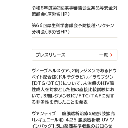
令和8年度第2回薬事審議会医薬品等安全対
策部会（厚労省HP）
第66回厚生科学審議会予防接種・ワクチン
分科会（厚労省HP）
プレスリリース
一覧
ヴィーブヘルスケア、2剤レジメンであるドウ
ベイト配合錠（ドルテグラビル／ラミブジン
［DTG/3TC］）について、未治療のHIV陽
性成人を対象とした初の直接比較試験にお
いて、3剤レジメンBIC/FTC/TAFに対す
る非劣性を示したことを発表
ヴァンティブ 腹膜透析治療の選択肢拡充
「レギュニール® 4.25 腹膜透析液 UV ツ
インバッグ1.5L」薬価基準収載のお知らせ