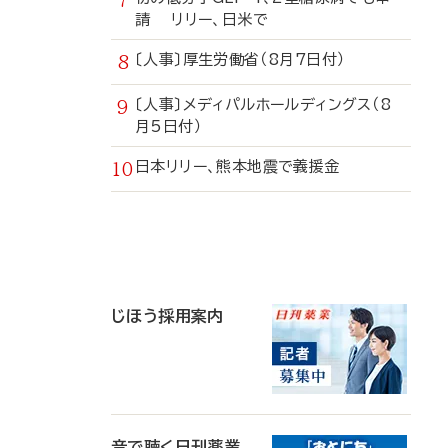
請 リリー、日米で
〔人事〕厚生労働省（8月7日付）
〔人事〕メディパルホールディングス（8
月5日付）
日本リリー、熊本地震で義援金
寄
稿
じほう採用案内
音で聴く日刊薬業