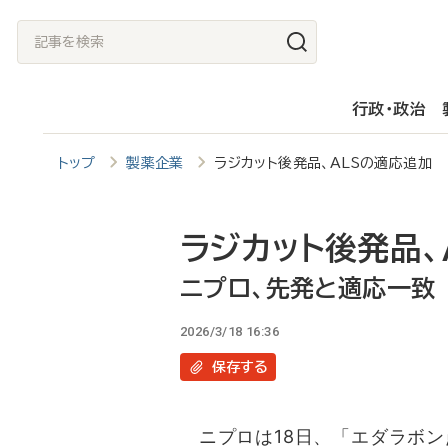
メ
記
イ
事
ン
を
行政・政治
コ
検
ン
索
トップ
製薬企業
ラジカット後発品、ALSの適応追加
テ
ン
ツ
ラジカット後発品、
に
ニプロ、先発と適応一致
移
2026/3/18 16:36
動
保存
する
ニプロは18日、「エダラボン点