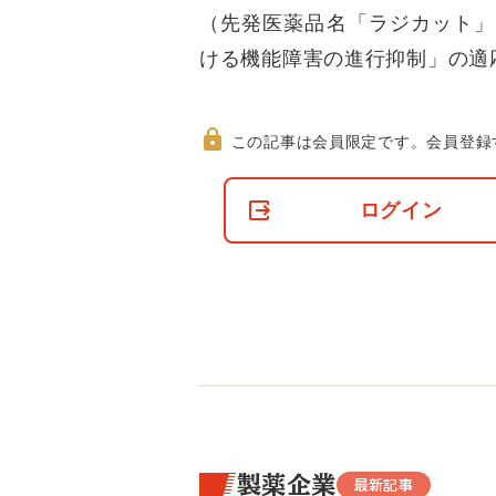
（先発医薬品名「ラジカット」
ける機能障害の進行抑制」の適
この記事は会員限定です。
会員登録
非
会
ログイン
員
の
閲
覧
制
限
に
つ
い
て
製薬企業
最新記事