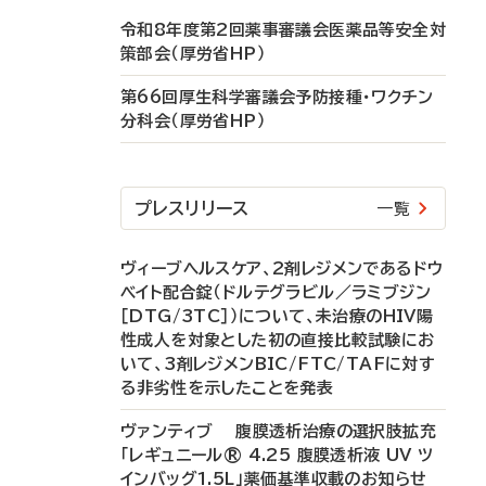
令和8年度第2回薬事審議会医薬品等安全対
策部会（厚労省HP）
第66回厚生科学審議会予防接種・ワクチン
分科会（厚労省HP）
プレスリリース
一覧
ヴィーブヘルスケア、2剤レジメンであるドウ
ベイト配合錠（ドルテグラビル／ラミブジン
［DTG/3TC］）について、未治療のHIV陽
性成人を対象とした初の直接比較試験にお
いて、3剤レジメンBIC/FTC/TAFに対す
る非劣性を示したことを発表
ヴァンティブ 腹膜透析治療の選択肢拡充
「レギュニール® 4.25 腹膜透析液 UV ツ
インバッグ1.5L」薬価基準収載のお知らせ