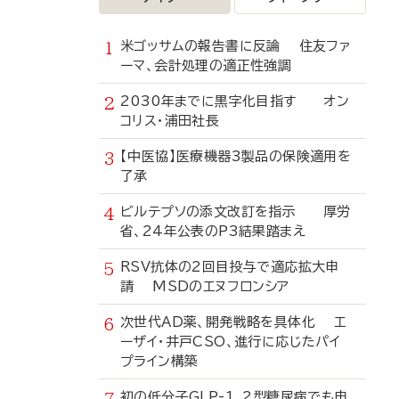
米ゴッサムの報告書に反論 住友ファ
ーマ、会計処理の適正性強調
2030年までに黒字化目指す オン
コリス・浦田社長
【中医協】医療機器3製品の保険適用を
了承
ビルテプソの添文改訂を指示 厚労
省、24年公表のP3結果踏まえ
RSV抗体の2回目投与で適応拡大申
請 MSDのエヌフロンシア
次世代AD薬、開発戦略を具体化 エ
ーザイ・井戸CSO、進行に応じたパイ
プライン構築
初の低分子GLP-1、2型糖尿病でも申