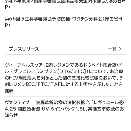
令和8年度第2回薬事審議会医薬品等安全対策部会（厚労省H
P）
第66回厚生科学審議会予防接種・ワクチン分科会（厚労省H
P）
プレスリリース
一覧
ヴィーブヘルスケア、2剤レジメンであるドウベイト配合錠（ド
ルテグラビル／ラミブジン［DTG/3TC］）について、未治療
のHIV陽性成人を対象とした初の直接比較試験において、3
剤レジメンBIC/FTC/TAFに対する非劣性を示したことを
発表
ヴァンティブ 腹膜透析治療の選択肢拡充 「レギュニール®
4.25 腹膜透析液 UV ツインバッグ1.5L」薬価基準収載のお
知らせ