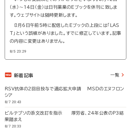
（水）～14日（金）は日刊薬業のEブックを休刊に致しま
す。ウェブサイトは随時更新します。
8月6日午前5時に配信したEブックの上段には「LAS
T」という誤植がありました。すでに修正しています。記事
の内容に変更はありません。
8/5 23:29
一覧
新着記事
RSV抗体の2回目投与で適応拡大申請 MSDのエヌフロン
シア
8/7 20:43
ビルテプソの添文改訂を指示 厚労省、24年公表のP3結
果踏まえ
8/7 20:33