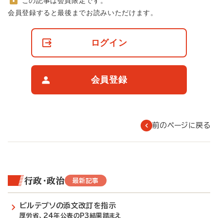
この記事は会員限定です。
非
会員登録すると最後までお読みいただけます。
会
員
の
ログイン
閲
覧
制
限
会員登録
に
つ
い
て
前のページに戻る
行政・政治
最新記事
ビルテプソの添文改訂を指示
厚労省、24年公表のP3結果踏まえ