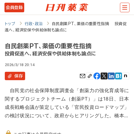
メ
会員登録
イ
ン
トップ
行政・政治
自民創薬PT、薬価の重要性指摘 投資促
進へ、経済安保や供給体制も論点に
コ
ン
自民創薬PT、薬価の重要性指摘
テ
投資促進へ、経済安保や供給体制も論点に
ン
2026/3/18 20:14
ツ
保存
に
自民党の社会保障制度調査会「創薬力の強化育成等に
移
関するプロジェクトチーム（創薬PT）」は18日、日本
動
成長戦略会議が策定している「官民投資ロードマップ」
の検討状況について、政府からヒアリングした。橋本…