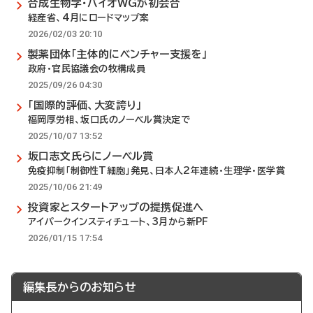
合成生物学・バイオWGが初会合
経産省、4月にロードマップ案
2026/02/03 20:10
製薬団体「主体的にベンチャー支援を」
政府・官民協議会の牧構成員
2025/09/26 04:30
「国際的評価、大変誇り」
福岡厚労相、坂口氏のノーベル賞決定で
2025/10/07 13:52
坂口志文氏らにノーベル賞
免疫抑制「制御性T細胞」発見、日本人2年連続・生理学・医学賞
2025/10/06 21:49
投資家とスタートアップの提携促進へ
アイパークインスティチュート、3月から新PF
2026/01/15 17:54
編集長からのお知らせ