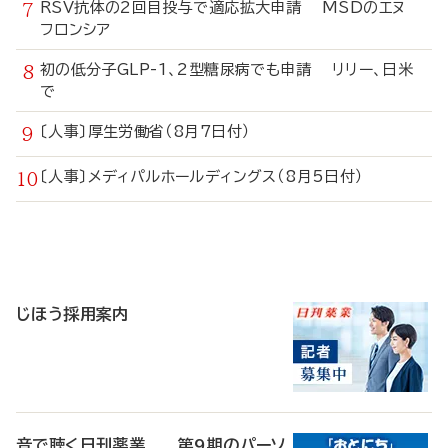
RSV抗体の2回目投与で適応拡大申請 MSDのエヌ
フロンシア
初の低分子GLP-1、2型糖尿病でも申請 リリー、日米
で
〔人事〕厚生労働省（8月7日付）
〔人事〕メディパルホールディングス（8月5日付）
寄
稿
じほう採用案内
音で聴く日刊薬業 第9期のパーソ