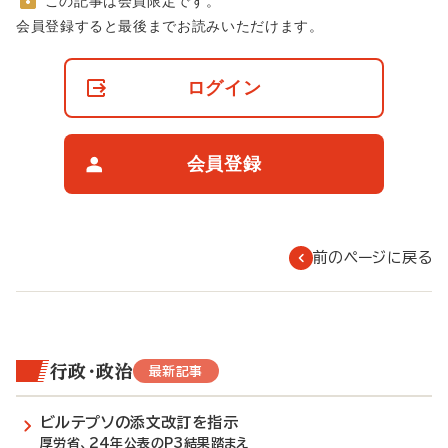
この記事は会員限定です。
非
会員登録すると最後までお読みいただけます。
会
員
の
ログイン
閲
覧
制
限
会員登録
に
つ
い
て
前のページに戻る
行政・政治
最新記事
ビルテプソの添文改訂を指示
厚労省、24年公表のP3結果踏まえ