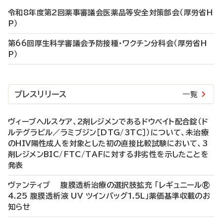
令和8年度第2回薬事審議会医薬品等安全対策部会（厚労省H
P）
第66回厚生科学審議会予防接種・ワクチン分科会（厚労省H
P）
プレスリリース
一覧
ヴィーブヘルスケア、2剤レジメンであるドウベイト配合錠（ド
ルテグラビル／ラミブジン［DTG/3TC］）について、未治療
のHIV陽性成人を対象とした初の直接比較試験において、3
剤レジメンBIC/FTC/TAFに対する非劣性を示したことを
発表
ヴァンティブ 腹膜透析治療の選択肢拡充 「レギュニール®
4.25 腹膜透析液 UV ツインバッグ1.5L」薬価基準収載のお
知らせ