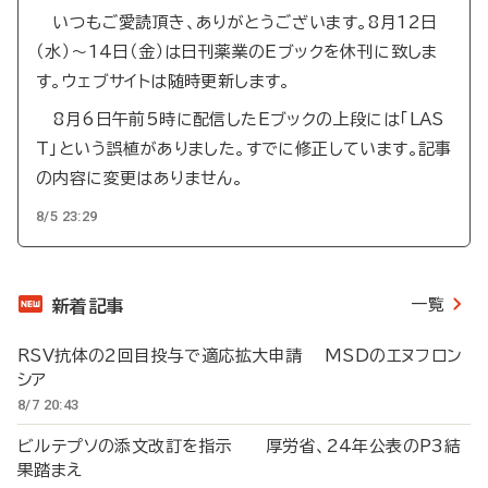
いつもご愛読頂き、ありがとうございます。8月12日
（水）～14日（金）は日刊薬業のEブックを休刊に致しま
す。ウェブサイトは随時更新します。
8月6日午前5時に配信したEブックの上段には「LAS
T」という誤植がありました。すでに修正しています。記事
の内容に変更はありません。
8/5 23:29
一覧
新着記事
RSV抗体の2回目投与で適応拡大申請 MSDのエヌフロン
シア
8/7 20:43
ビルテプソの添文改訂を指示 厚労省、24年公表のP3結
果踏まえ