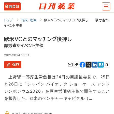
メ
会員登録
イ
ン
トップ
行政・政治
欧米VCとのマッチング後押し 厚労省が
イベント主催
コ
ン
欧米VCとのマッチング後押し
テ
厚労省がイベント主催
ン
2026/3/24 13:01
ツ
保存
に
上野賢一郎厚生労働相は24日の閣議後会見で、25日
移
と26日に「ジャパン バイオテク ショーケース アンド
動
シンポジウム2026」を厚生労働省主催で開催すること
を報告した。欧米のベンチャーキャピタル（…