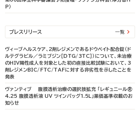
P）
プレスリリース
一覧
ヴィーブヘルスケア、2剤レジメンであるドウベイト配合錠（ド
ルテグラビル／ラミブジン［DTG/3TC］）について、未治療
のHIV陽性成人を対象とした初の直接比較試験において、3
剤レジメンBIC/FTC/TAFに対する非劣性を示したことを
発表
ヴァンティブ 腹膜透析治療の選択肢拡充 「レギュニール®
4.25 腹膜透析液 UV ツインバッグ1.5L」薬価基準収載のお
知らせ
P
R