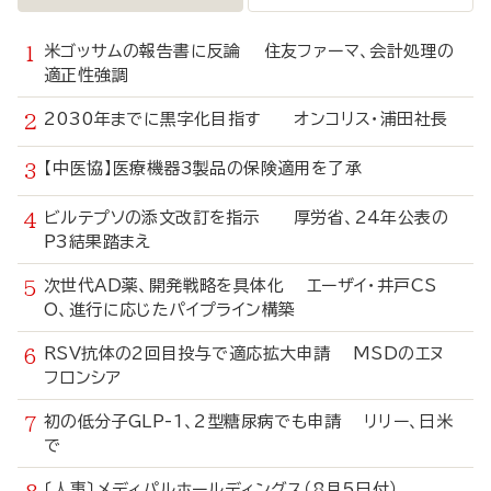
米ゴッサムの報告書に反論 住友ファーマ、会計処理の
適正性強調
2030年までに黒字化目指す オンコリス・浦田社長
【中医協】医療機器3製品の保険適用を了承
ビルテプソの添文改訂を指示 厚労省、24年公表の
P3結果踏まえ
次世代AD薬、開発戦略を具体化 エーザイ・井戸CS
O、進行に応じたパイプライン構築
RSV抗体の2回目投与で適応拡大申請 MSDのエヌ
フロンシア
初の低分子GLP-1、2型糖尿病でも申請 リリー、日米
で
〔人事〕メディパルホールディングス（8月5日付）