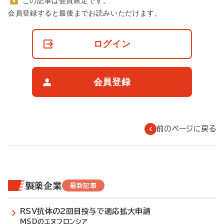
この記事は会員限定です。
非
会員登録すると最後までお読みいただけます。
会
員
の
ログイン
閲
覧
制
限
会員登録
に
つ
い
て
前のページに戻る
製薬企業
最新記事
RSV抗体の2回目投与で適応拡大申請
MSDのエヌフロンシア