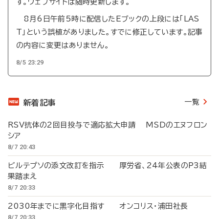
す。ウェブサイトは随時更新します。
8月6日午前5時に配信したEブックの上段には「LAS
T」という誤植がありました。すでに修正しています。記事
の内容に変更はありません。
8/5 23:29
一覧
新着記事
RSV抗体の2回目投与で適応拡大申請 MSDのエヌフロン
シア
8/7 20:43
ビルテプソの添文改訂を指示 厚労省、24年公表のP3結
果踏まえ
8/7 20:33
2030年までに黒字化目指す オンコリス・浦田社長
8/7 20:33