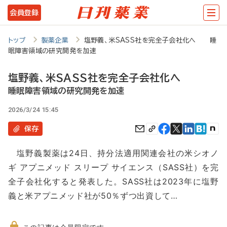
メ
会員登録
イ
ン
トップ
製薬企業
塩野義、米SASS社を完全子会社化へ 睡
眠障害領域の研究開発を加速
コ
ン
塩野義、米SASS社を完全子会社化へ
テ
睡眠障害領域の研究開発を加速
ン
2026/3/24 15:45
ツ
保存
に
塩野義製薬は24日、持分法適用関連会社の米シオノ
移
ギ アプニメッド スリープ サイエンス（SASS社）を完
動
全子会社化すると発表した。SASS社は2023年に塩野
義と米アプニメッド社が50％ずつ出資して…