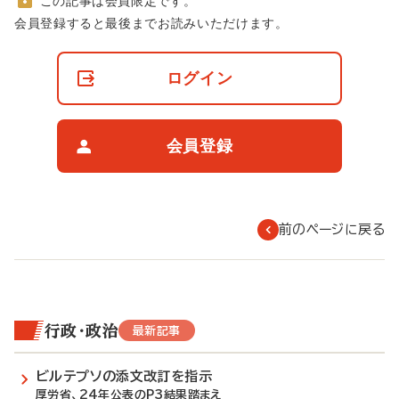
この記事は会員限定です。
非
会員登録すると最後までお読みいただけます。
会
員
の
ログイン
閲
覧
制
限
会員登録
に
つ
い
て
前のページに戻る
行政・政治
最新記事
ビルテプソの添文改訂を指示
厚労省、24年公表のP3結果踏まえ