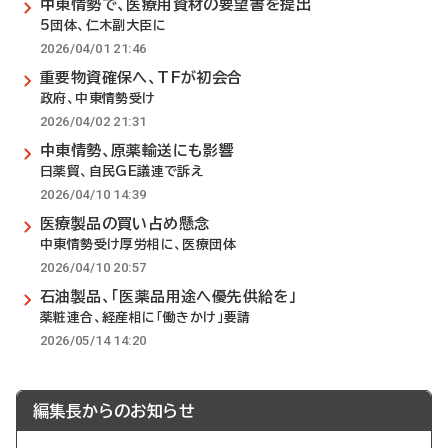
中東情勢で、医療用資材の要望書を提出
5団体、仁木副大臣に
2026/04/01 21:46
重要物資確保へ、TFが初会合
政府、中東情勢受け
2026/04/02 21:31
中東情勢、原薬輸送にも影響
日薬貿、自民GE議連で訴え
2026/04/10 14:39
医療製品の買い占め懸念
中東情勢受け厚労相に、医療団体
2026/04/10 20:57
石油製品、「医薬品用途へ優先供給を」
薬粧連合、経産相に「働きかけ」要請
2026/05/14 14:20
編集長からのお知らせ