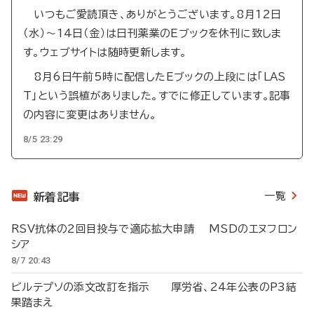
いつもご愛読頂き、ありがとうございます。8月12日
（水）～14日（金）は日刊薬業のEブックを休刊に致しま
す。ウェブサイトは随時更新します。
8月6日午前5時に配信したEブックの上段には「LAS
T」という誤植がありました。すでに修正しています。記事
の内容に変更はありません。
8/5 23:29
一覧
新着記事
RSV抗体の2回目投与で適応拡大申請 MSDのエヌフロン
シア
8/7 20:43
ビルテプソの添文改訂を指示 厚労省、24年公表のP3結
果踏まえ