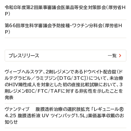
令和8年度第2回薬事審議会医薬品等安全対策部会（厚労省H
P）
第66回厚生科学審議会予防接種・ワクチン分科会（厚労省H
P）
プレスリリース
一覧
ヴィーブヘルスケア、2剤レジメンであるドウベイト配合錠（ド
ルテグラビル／ラミブジン［DTG/3TC］）について、未治療
のHIV陽性成人を対象とした初の直接比較試験において、3
剤レジメンBIC/FTC/TAFに対する非劣性を示したことを
発表
ヴァンティブ 腹膜透析治療の選択肢拡充 「レギュニール®
4.25 腹膜透析液 UV ツインバッグ1.5L」薬価基準収載のお
知らせ