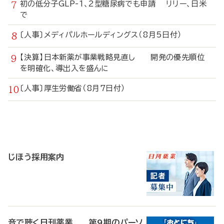
初の低分子GLP-1、2型糖尿病でも申請 リリー、日米
で
〔人事〕メディパルホールディングス（8月5日付）
【決算】日本新薬が事業戦略見直し 開発の優先順位
を明確化、導出入を盛んに
〔人事〕厚生労働省（8月7日付）
寄
稿
じほう採用案内
音で聴く日刊薬業 第9期のパーソ