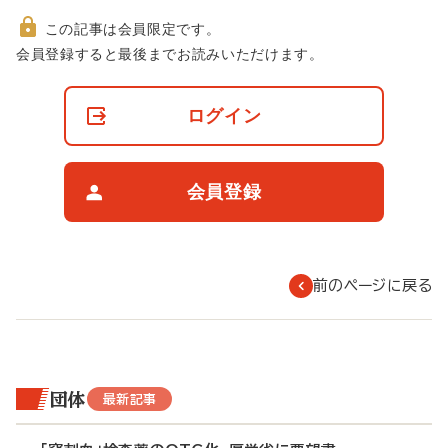
この記事は会員限定です。
非
会員登録すると最後までお読みいただけます。
会
員
の
ログイン
閲
覧
制
限
会員登録
に
つ
い
て
前のページに戻る
団体
最新記事