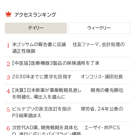
アクセスランキング
デイリー
ウィークリー
米ゴッサムの報告書に反論 住友ファーマ、会計処理の
適正性強調
【中医協】医療機器3製品の保険適用を了承
2030年までに黒字化目指す オンコリス・浦田社長
【決算】日本新薬が事業戦略見直し 開発の優先順位
を明確化、導出入を盛んに
ビルテプソの添文改訂を指示 厚労省、24年公表の
P3結果踏まえ
次世代AD薬、開発戦略を具体化 エーザイ・井戸CS
O、進行に応じたパイプライン構築