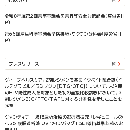
行政資料
一覧
令和8年度第2回薬事審議会医薬品等安全対策部会（厚労省H
P）
第66回厚生科学審議会予防接種・ワクチン分科会（厚労省H
P）
プレスリリース
一覧
ヴィーブヘルスケア、2剤レジメンであるドウベイト配合錠（ド
ルテグラビル／ラミブジン［DTG/3TC］）について、未治療
のHIV陽性成人を対象とした初の直接比較試験において、3
剤レジメンBIC/FTC/TAFに対する非劣性を示したことを
発表
ヴァンティブ 腹膜透析治療の選択肢拡充 「レギュニール®
4.25 腹膜透析液 UV ツインバッグ1.5L」薬価基準収載のお
知らせ