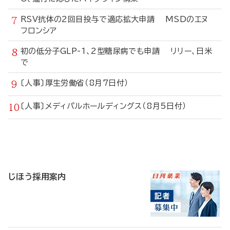
RSV抗体の2回目投与で適応拡大申請 MSDのエヌ
フロンシア
初の低分子GLP-1、2型糖尿病でも申請 リリー、日米
で
〔人事〕厚生労働省（8月7日付）
〔人事〕メディパルホールディングス（8月5日付）
寄
稿
じほう採用案内