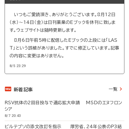
いつもご愛読頂き、ありがとうございます。8月12日
（水）～14日（金）は日刊薬業のEブックを休刊に致しま
す。ウェブサイトは随時更新します。
8月6日午前5時に配信したEブックの上段には「LAS
T」という誤植がありました。すでに修正しています。記事
の内容に変更はありません。
8/5 23:29
一覧
新着記事
RSV抗体の2回目投与で適応拡大申請 MSDのエヌフロン
シア
8/7 20:43
ビルテプソの添文改訂を指示 厚労省、24年公表のP3結