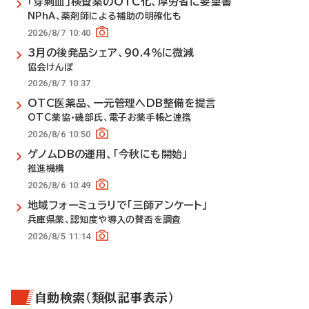
「穿刺血」検査薬のOTC化、厚労省に要望書
NPhA、薬剤師による補助の明確化も
2026/8/7 10:40
3月の後発品シェア、90.4％に微減
協会けんぽ
2026/8/7 10:37
OTC医薬品、一元管理へDB整備を提言
OTC薬協・磯部氏、電子お薬手帳と連携
2026/8/6 10:50
ゲノムDBの運用、「今秋にも開始」
推進機構
2026/8/6 10:49
地域フォーミュラリで「三師アンケート」
兵庫県薬、認知度や導入の賛否を調査
2026/8/5 11:14
自動検索（類似記事表示）