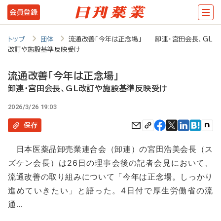
メ
会員登録
イ
ン
トップ
団体
流通改善「今年は正念場」 卸連・宮田会長、GL
改訂や施設基準反映受け
コ
ン
流通改善「今年は正念場」
テ
卸連・宮田会長、GL改訂や施設基準反映受け
ン
2026/3/26 19:03
ツ
保存
に
日本医薬品卸売業連合会（卸連）の宮田浩美会長（ス
移
ズケン会長）は26日の理事会後の記者会見において、
動
流通改善の取り組みについて「今年は正念場。しっかり
進めていきたい」と語った。4日付で厚生労働省の流
通…